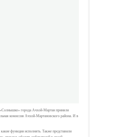
а «Солнышко» города Ачхой-Мартан приняли
ельная комиссия Ачхой-Мартановского района. И в
и какие функции исполнять. Также представили
, стараясь убедить избирателей в своей