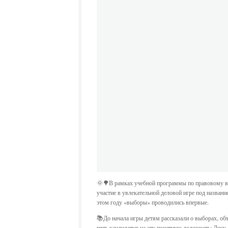
🌞🌳В рамках учебной программы по правовому в
участие в увлекательной деловой игре под назва
этом году «выборы» проводились впервые.
📚До начала игры детям рассказали о выборах, объ
пять кандидатур на эту почетную должность: Лису