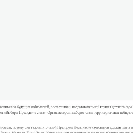
оспитанию будущих избирателей, воспитанники подготовительной группы детского сад
нием «Выборы Президента Леса». Организатором выборов стала территориальная избират
яснили, почему они важны, кто такой Президент Леса, какие качества он должен иметь 
, Волка, Медведя, Ежа и Зайца. Каждый из них представил свою предвыборную программу