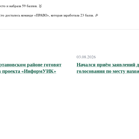
то и набрала 59 баллов. 🥇
то досталось команде «ПРАВО», которая заработала 23 балла. 🎉
03.08.2026
ртановском районе готовят
Начался приём заявлений 
в проекта «ИнформУИК»
голосования по месту нахо