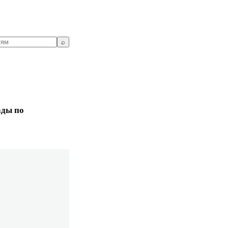
⌕
ады по