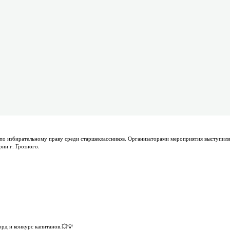
по избирательному праву среди старшеклассников. Организаторами мероприятия выступил
ии г. Грозного.
орд и конкурс капитанов.💥💡