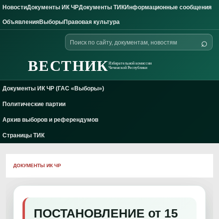
Новости
Документы ИК ЧР
Документы ТИК
Информационные сообщения
Skip to content
Объявления
Выборы
Правовая культура
Поиск
⌕
по
сайту
ВЕСТНИК
Избирательной комиссии
Чеченской Республики
Документы ИК ЧР (ГАС «Выборы»)
Политические партии
Архив выборов и референдумов
Страницы ТИК
ДОКУМЕНТЫ ИК ЧР
ПОСТАНОВЛЕНИЕ от 15