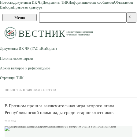
Новости
Документы ИК ЧР
Документы ТИК
Информационные сообщения
Объявления
Выборы
Правовая культура
Skip to content
Поиск
⌕
Меню
по
сайту
ВЕСТНИК
Избирательной комиссии
Чеченской Республики
Документы ИК ЧР (ГАС «Выборы»)
Политические партии
Архив выборов и референдумов
Страницы ТИК
НОВОСТИ
/
ПРАВОВАЯ КУЛЬТУРА
В Грозном прошла заключительная игра второго этапа
Республиканской олимпиады среди старшеклассников
22.02.2024