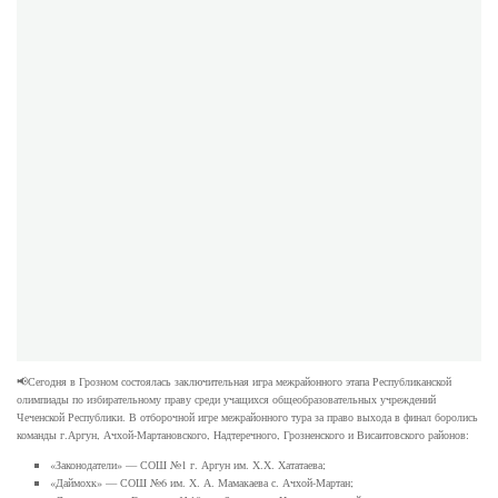
📢Сегодня в Грозном состоялась заключительная игра межрайонного этапа Республиканской
олимпиады по избирательному праву среди учащихся общеобразовательных учреждений
Чеченской Республики. В отборочной игре межрайонного тура за право выхода в финал боролись
команды г.Аргун, Ачхой-Мартановского, Надтеречного, Грозненского и Висаитовского районов:
«Законодатели» — СОШ №1 г. Аргун им. Х.Х. Хататаева;
«Даймохк» — СОШ №6 им. Х. А. Мамакаева с. Ачхой-Мартан;