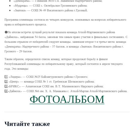
«Демократы» — Гимназия №10 с.п. Знаменское Надтеречного района;
«Мудрецы» — СОШ с. Октябрьское Грозненского района;
«Знатоки» — СОШ № 49 Висатовского района г.Грозный.
Программа олимпиады состояла из четырех конкурсов, основанных на вопросах избирательного
права и избирательного процесса.
⚫️По итогам встречи лучший результат показала команда Ачхой-Мартановского района
«Даймохк», набравшая 54 балла, завоевав тем самым право участия в финальных состязаниях. С
большим отрывом от победителей следуют команды, занявшие второе т и третье места: команда
«Демократы» Надтеречного района – 37 баллов, и команда «Знатоки» Висаитовского района г.
Грозного – 29 баллов.
Таким образом, определился список команд, которые продолжат борьбу в финале
Республиканской олимпиады по избирательному праву, который состоится в апреле текущего
года. Это команды:
1️⃣ «Лидеры» — СОШ №25 Байсангуровского района г.Грозного;
2️⃣ «Центр» — команда СОШ № 1 ст. Гребенская Шелковского района;
3️⃣«БРИКС» — Алпатовская СОШ им. В.Т. Малиновского Наурского района;
4️⃣«Даймохк» — СОШ №6 им. Х. А. Мамакаева с. Ачхой-Мартан Ачхой-Мартановского района.
ФОТОАЛЬБОМ
Читайте также