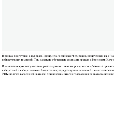
В рамках подготовки к выборам Президента Российской Федерации, назначенных на 17 м
избирательных комиссий. Так, накануне обучающие семинары прошли в Веденском, Наурск
В ходе семинаров его участники рассматривают такие вопросы, как: особенности организ
избирателей и избирательными бюллетенями; порядок приема заявлений о включении в сп
УИК; подсчет голосов избирателей, установление итогов голосования подготовка помещен