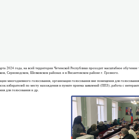
арта 2024 года, на всей территории Чеченской Республики проходит масштабное обучение 
ом, Серноводском, Шелковском районах и в Висаитовском районе г. Грозного.
ации многодневного голосования, организация голосования вне помещения для голосования
исок избирателей по месту нахождения в пункте приема заявлений (ППЗ); работа с интера
ия для голосования и др.