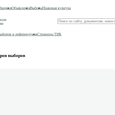
бщения
Объявления
Выборы
Правовая культура
иссии
Поиск
ики
по
сайту
ыборов и референдумов
Страницы ТИК
оров выборов