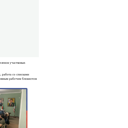
членов участковых
, работа со списками
ктивным рабочим блокнотом