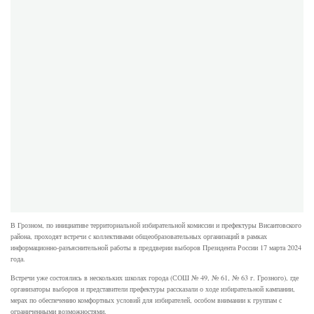
В Грозном, по инициативе территориальной избирательной комиссии и префектуры Висаитовского
района, проходят встречи с коллективами общеобразовательных организаций в рамках
информационно-разъяснительной работы в преддверии выборов Президента России 17 марта 2024
года.
Встречи уже состоялись в нескольких школах города (СОШ № 49, № 61, № 63 г. Грозного), где
организаторы выборов и представители префектуры рассказали о ходе избирательной кампании,
мерах по обеспечению комфортных условий для избирателей, особом внимании к группам с
ограниченными возможностями.