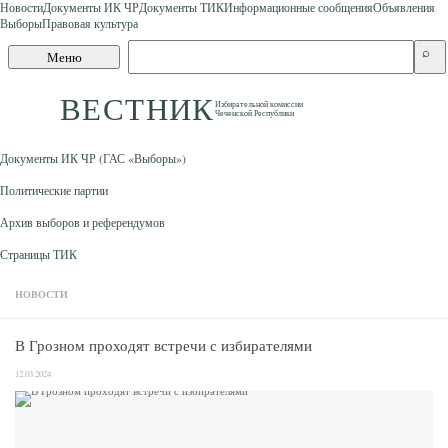
Новости
Документы ИК ЧР
Документы ТИК
Информационные сообщения
Объявления
Выборы
Правовая культура
Skip to content
Поиск
⌕
Меню
по
сайту
ВЕСТНИК
Избирательной комиссии
Чеченской Республики
Документы ИК ЧР (ГАС «Выборы»)
Политические партии
Архив выборов и референдумов
Страницы ТИК
НОВОСТИ
В Грозном проходят встречи с избирателями
12.03.2024