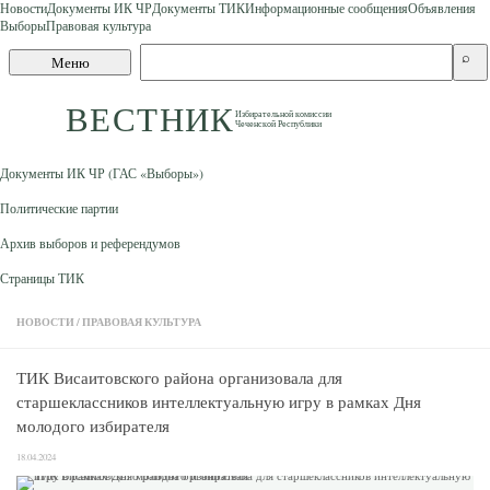
Новости
Документы ИК ЧР
Документы ТИК
Информационные сообщения
Объявления
Выборы
Правовая культура
Skip to content
Поиск
⌕
Меню
по
сайту
ВЕСТНИК
Избирательной комиссии
Чеченской Республики
Документы ИК ЧР (ГАС «Выборы»)
Политические партии
Архив выборов и референдумов
Страницы ТИК
НОВОСТИ
/
ПРАВОВАЯ КУЛЬТУРА
ТИК Висаитовского района организовала для
старшеклассников интеллектуальную игру в рамках Дня
молодого избирателя
18.04.2024