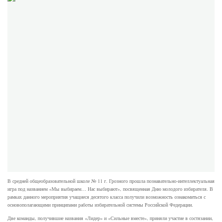
В средней общеобразовательной школе № 11 г. Грозного прошла познавательно-интеллектуальная
игра под названием «Мы выбираем… Нас выбирают», посвященная Дню молодого избирателя. В
рамках данного мероприятия учащиеся десятого класса получили возможность ознакомиться с
основополагающими принципами работы избирательной системы Российской Федерации.
Две команды, получившие названия «Лидер» и «Сильные вместе», приняли участие в состязании,