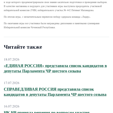
в ходе которого продемонстрировали свои знания касательно подготовки и проведения выборов.
В качестве наставника и ведущего для участников игры выступила председатель участковой
избирательной комиссии (УИК) избирательного участка № 442 Петимат Магамадова.
По итогам игры, с незначительным перевесом победу одержала команда «Лидер».
По окончании игры все участники были награждены дипломами и памятными сувенирами
Избирательной комиссии Чеченской Республики.
Читайте также
18.07.2026
«ЕДИНАЯ РОССИЯ» представила список кандидатов в
депутаты Парламента ЧР шестого созыва
17.07.2026
СПРАВЕДЛИВАЯ РОССИЯ представила список
кандидатов в депутаты Парламента ЧР шестого созыва
16.07.2026
ИК ЧР приняла решения по вопросам участия