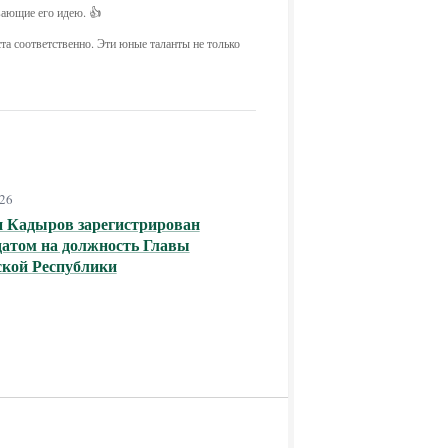
вающие его идею. 👍
а соответственно. Эти юные таланты не только
026
н Кадыров зарегистрирован
датом на должность Главы
ской Республики