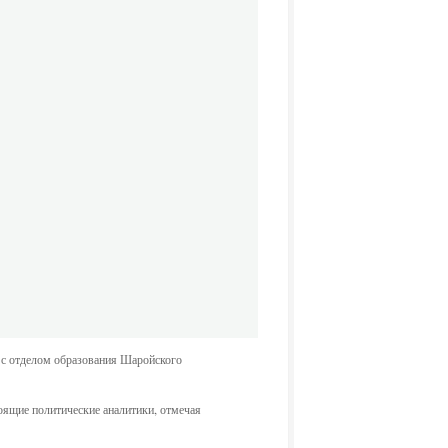
 с отделом образования Шаройского
оящие политические аналитики, отмечая