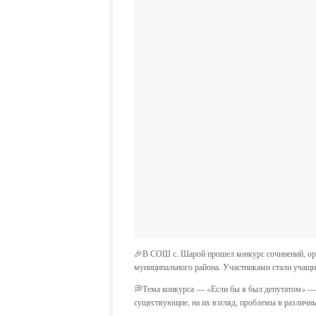
🎉В СОШ с. Шарой прошел конкурс сочинений, ор
муниципального района. Участниками стали учащие
💭Тема конкурса — «Если бы я был депутатом» — о
существующие, на их взгляд, проблемы в различны