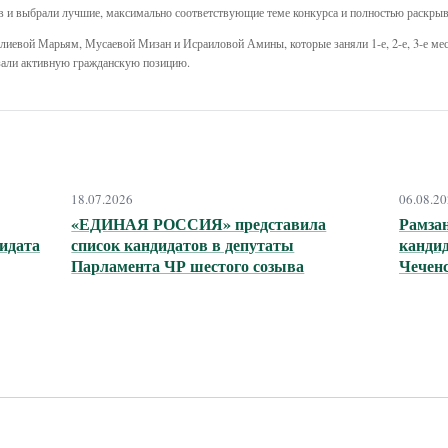
 и выбрали лучшие, максимально соответствующие теме конкурса и полностью раскры
иевой Марьям, Мусаевой Мизан и Исраиловой Амины, которые заняли 1-е, 2-е, 3-е мест
зали активную гражданскую позицию.
18.07.2026
06.08.2
«ЕДИНАЯ РОССИЯ» представила
Рамза
идата
список кандидатов в депутаты
канди
Парламента ЧР шестого созыва
Чечен