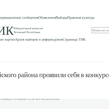
ормационные сообщения
Объявления
Выборы
Правовая культура
ИК
Избирательной комиссии
Поиск
Чеченской Республики
по
сайту
ие партии
Архив выборов и референдумов
Страницы ТИК
кого района проявили себя в конкурс