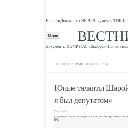
Skip to content
Новости
Документы ИК ЧР
Документы ТИК
Инф
ВЕСТН
Меню
Документы ИК ЧР (ГАС «Выборы»)
Политическ
НОВОСТИ
/
ПРАВОВАЯ КУЛЬТУРА
Юные таланты Шаройс
я был депутатом»
03.05.2024