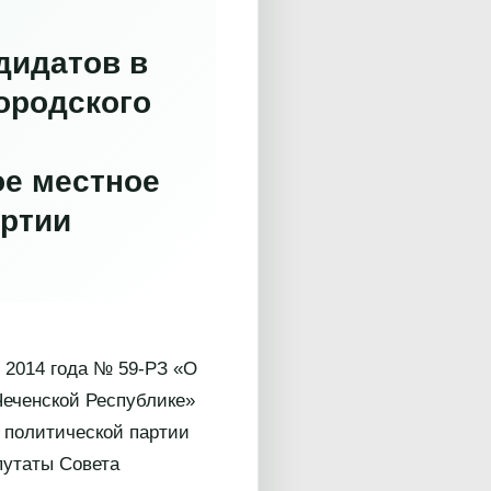
дидатов в
ородского
е местное
артии
 2014 года № 59-РЗ «О
Чеченской Республике»
 политической партии
утаты Совета