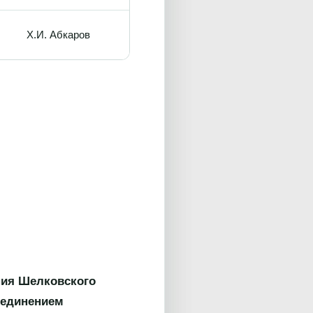
Х.И. Абкаров
ния Шелковского
ъединением