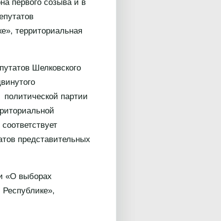
на первого созыва и в
епутатов
е», территориальная
путатов Шелковского
двинутого
 политической партии
рриториальной
 соответствует
татов представительных
ки «О выборах
 Республике»,