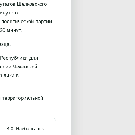
утатов Шелковского
инутого
 политической партии
20 минут.
азца.
 Республики для
ссии Чеченской
ублики в
я территориальной
В.Х. Найбарханов