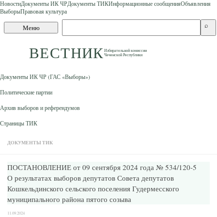
Новости
Документы ИК ЧР
Документы ТИК
Информационные сообщения
Объявления
Выборы
Правовая культура
Skip to content
Поиск
⌕
Меню
по
сайту
ВЕСТНИК
Избирательной комиссии
Чеченской Республики
Документы ИК ЧР (ГАС «Выборы»)
Политические партии
Архив выборов и референдумов
Страницы ТИК
ДОКУМЕНТЫ ТИК
ПОСТАНОВЛЕНИЕ от 09 сентября 2024 года № 534/120-5
О результатах выборов депутатов Совета депутатов
Кошкельдинского сельского поселения Гудермесского
муниципального района пятого созыва
11.09.2024