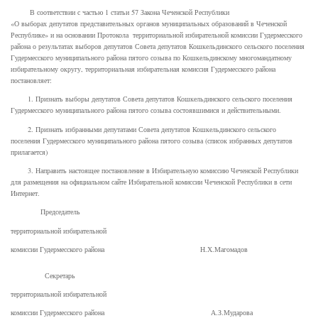
В соответствии с частью 1 статьи 57 Закона Чеченской Республики
«О выборах депутатов представительных органов муниципальных образований в Чеченской
Республике» и на основании Протокола территориальной избирательной комиссии Гудермесского
района о результатах выборов депутатов Совета депутатов Кошкельдинского сельского поселения
Гудермесского муниципального района пятого созыва по Кошкельдинскому многомандатному
избирательному округу, территориальная избирательная комиссия Гудермесского района
постановляет:
1. Признать выборы депутатов Совета депутатов Кошкельдинского сельского поселения
Гудермесского муниципального района пятого созыва состоявшимися и действительными.
2. Признать избранными депутатами Совета депутатов Кошкельдинского сельского
поселения Гудермесского муниципального района пятого созыва (список избранных депутатов
прилагается)
3. Направить настоящее постановление в Избирательную комиссию Чеченской Республики
для размещения на официальном сайте Избирательной комиссии Чеченской Республики в сети
Интернет.
Председатель
территориальной избирательной
комиссии Гудермесского района
Н.Х.Магомадов
Секретарь
территориальной избирательной
комиссии Гудермесского района А.З.Мударова