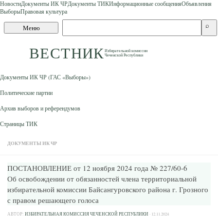
Новости
Документы ИК ЧР
Документы ТИК
Информационные сообщения
Объявления
Выборы
Правовая культура
Skip to content
Поиск
⌕
Меню
по
сайту
ВЕСТНИК
Избирательной комиссии
Чеченской Республики
Документы ИК ЧР (ГАС «Выборы»)
Политические партии
Архив выборов и референдумов
Страницы ТИК
ДОКУМЕНТЫ ИК ЧР
ПОСТАНОВЛЕНИЕ от 12 ноября 2024 года № 227/60-6
Об освобождении от обязанностей члена территориальной
избирательной комиссии Байсангуровского района г. Грозного
с правом решающего голоса
АВТОР:
ИЗБИРАТЕЛЬНАЯ КОМИССИЯ ЧЕЧЕНСКОЙ РЕСПУБЛИКИ
·
12.11.2024