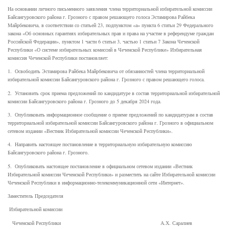
На основании личного письменного заявления члена территориальной избирательной комиссии
Байсангуровского района г. Грозного с правом решающего голоса Эстамирова Райбека
Майрбековича, в соответствии со статьей 23, подпунктом «а» пункта 6 статьи 29 Федерального
закона «Об основных гарантиях избирательных прав и права на участие в референдуме граждан
Российской Федерации», пунктом 1 части 6 статьи 3, частью 1 статьи 7 Закона Чеченской
Республики «О системе избирательных комиссий в Чеченской Республике» Избирательная
комиссия Чеченской Республики постановляет:
1. Освободить Эстамирова Райбека Майрбековича от обязанностей члена территориальной
избирательной комиссии Байсангуровского района г. Грозного с правом решающего голоса.
2. Установить срок приема предложений по кандидатуре в состав территориальной избирательной
комиссии Байсангуровского района г. Грозного до 5 декабря 2024 года.
3. Опубликовать информационное сообщение о приеме предложений по кандидатурам в состав
территориальной избирательной комиссии Байсангуровского района г. Грозного в официальном
сетевом издании «Вестник Избирательной комиссии Чеченской Республики».
4. Направить настоящее постановление в территориальную избирательную комиссию
Байсангуровского района г. Грозного.
5. Опубликовать настоящее постановление в официальном сетевом издании «Вестник
Избирательной комиссии Чеченской Республики» и разместить на сайте Избирательной комиссии
Чеченской Республики в информационно-телекоммуникационной сети «Интернет».
Заместитель Председателя
Избирательной комиссии
Чеченской Республики А.Х. Саралиев