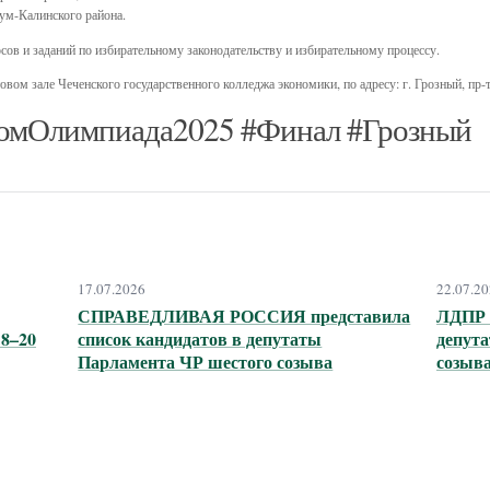
м-Калинского района.
ов и заданий по избирательному законодательству и избирательному процессу.
овом зале Чеченского государственного колледжа экономики, по адресу: г. Грозный, пр-
омОлимпиада2025 #Финал #Грозный
17.07.2026
22.07.2
СПРАВЕДЛИВАЯ РОССИЯ представила
ЛДПР п
8–20
список кандидатов в депутаты
депут
Парламента ЧР шестого созыва
созыв