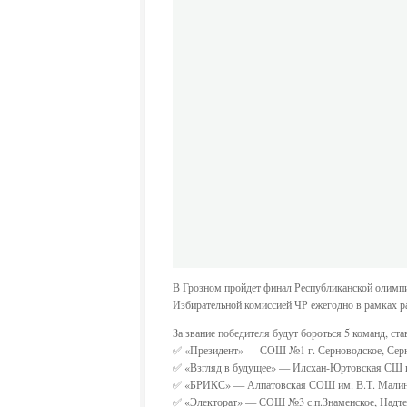
В Грозном пройдет финал Республиканской олимпи
Избирательной комиссией ЧР ежегодно в рамках р
За звание победителя будут бороться 5 команд, с
✅ «Президент» — СОШ №1 г. Серноводское, Серн
✅ «Взгляд в будущее» — Илсхан-Юртовская СШ и
✅ «БРИКС» — Алпатовская СОШ им. В.Т. Малино
✅ «Электорат» — СОШ №3 с.п.Знаменское, Надте