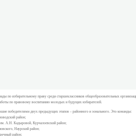
ады по избирательному праву среди старшеклассников общеобразовательных организац
аботы по правовому воспитанию молодых и будущих избирателей.
тавшие победителями двух предыдущих этапов – районного и зонального. Это команды:
оводский район;
м. А.Н. Кадыровой, Курчалоевский район;
вского, Наурский район;
речный район;