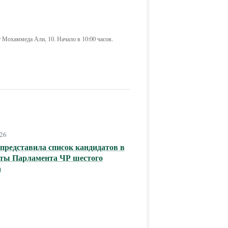
т Мохаммеда Али, 10. Начало в 10:00 часов.
026
редставила список кандидатов в
аты Парламента ЧР шестого
а