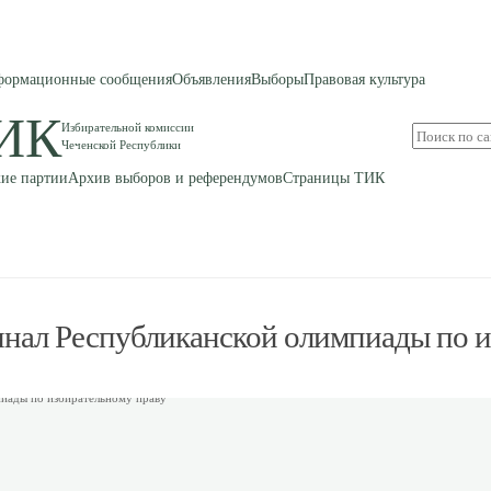
ормационные сообщения
Объявления
Выборы
Правовая культура
ИК
Избирательной комиссии
Поиск
Чеченской Республики
по
сайту
ие партии
Архив выборов и референдумов
Страницы ТИК
инал Республиканской олимпиады по и