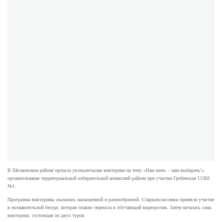
В Шелковском районе прошла увлекательная викторина на тему «Нам жить – нам выбирать!»,
организованная территориальной избирательной комиссией района при участии Гребенская СОШ
№1.
Программа викторины оказалась насыщенной и разнообразной. Старшеклассники приняли участие
в познавательной беседе, которая плавно перешла в обучающий видеоролик. Затем началась сама
викторина, состоящая из двух туров.