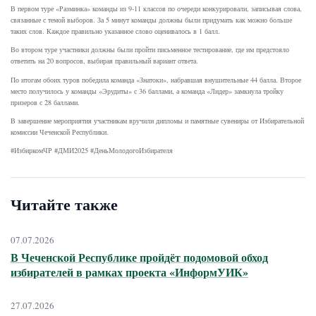
В первом туре «Разминка» команды из 9-11 классов по очереди конкурировали, записывая слова,
связанные с темой выборов. За 5 минут команды должны были придумать как можно больше
таких слов. Каждое правильно указанное слово оценивалось в 1 балл.
Во втором туре участники должны были пройти письменное тестирование, где им предстояло
ответить на 20 вопросов, выбирая правильный вариант ответа.
По итогам обоих туров победила команда «Знатоки», набравшая внушительные 44 балла. Второе
место получилось у команды «Эрудиты» с 36 баллами, а команда «Лидер» замкнула тройку
призеров с 28 баллами.
В завершение мероприятия участникам вручили дипломы и памятные сувениры от Избирательной
комиссии Чеченской Республики.
#ИзбиркомЧР #ДМИ2025 #ДеньМолодогоИзбирателя
Читайте также
07.07.2026
В Чеченской Республике пройдёт подомовой обход
избирателей в рамках проекта «ИнформУИК»
27.07.2026