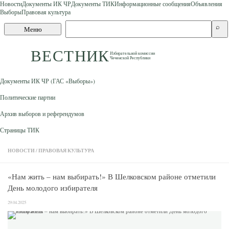
Новости
Документы ИК ЧР
Документы ТИК
Информационные сообщения
Объявления
Выборы
Правовая культура
Skip to content
Поиск
⌕
Меню
по
сайту
ВЕСТНИК
Избирательной комиссии
Чеченской Республики
Документы ИК ЧР (ГАС «Выборы»)
Политические партии
Архив выборов и референдумов
Страницы ТИК
НОВОСТИ
/
ПРАВОВАЯ КУЛЬТУРА
«Нам жить – нам выбирать!» В Шелковском районе отметили
День молодого избирателя
29.04.2025