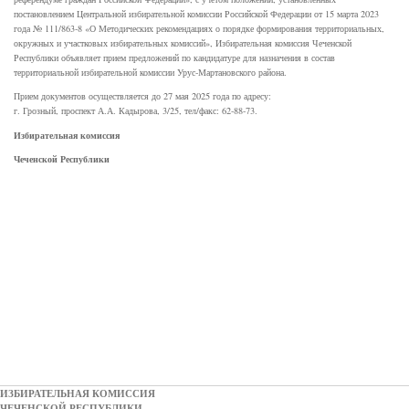
постановлением Центральной избирательной комиссии Российской Федерации от 15 марта 2023
года № 111/863-8 «О Методических рекомендациях о порядке формирования территориальных,
окружных и участковых избирательных комиссий», Избирательная комиссия Чеченской
Республики объявляет прием предложений по кандидатуре для назначения в состав
территориальной избирательной комиссии Урус-Мартановского района.
Прием документов осуществляется до 27 мая 2025 года по адресу:
г. Грозный, проспект А.А. Кадырова, 3/25, тел/факс: 62-88-73.
Избирательная комиссия
Чеченской Республики
ИЗБИРАТЕЛЬНАЯ КОМИССИЯ
ЧЕЧЕНСКОЙ РЕСПУБЛИКИ