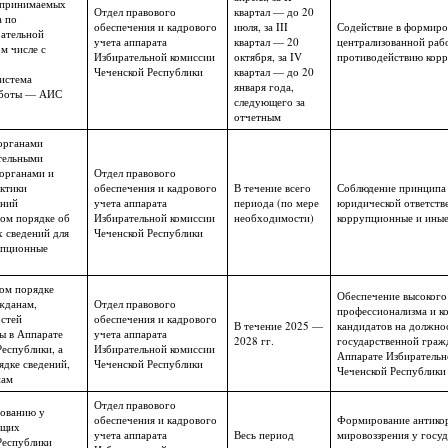
 принимаемых
Отдел правового
квартал — до 20
а по
обеспечения и кадрового
июля, за III
Содействие в формиро
ательной
учета аппарата
квартал — 20
централизованной раб
м числе с
Избирательной комиссии
октября, за IV
противодействию кор
Чеченской Республики
квартал — до 20
истема
января года,
аботы — АИС
следующего за
отчетным
органами
тельными
органами и
Отдел правового
ктики
обеспечения и кадрового
В течение всего
Соблюдение принципа
ений
учета аппарата
периода (по мере
юридической ответстве
ном порядке об
Избирательной комиссии
необходимости)
коррупционные и ины
 сведений для
Чеченской Республики
упционные
ном порядке
Обеспечение высокого
жданам,
Отдел правового
профессионализма и к
стей
обеспечения и кадрового
В течение 2025 —
кандидатов на должно
ы в Аппарате
учета аппарата
2028 гг.
государственной граж
еспублики, а
Избирательной комиссии
Аппарате Избирательн
ядке сведений,
Чеченской Республики
Чеченской Республики
нам
Отдел правового
ованию у
обеспечения и кадрового
Формирование антико
ащих
учета аппарата
Весь период
мировоззрения у госу
Республики