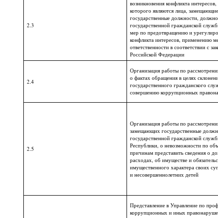
возникновения конфликта интересов,
которого являются лица, замещающи
государственные должности, должно
2.3
государственной гражданской служб
мер по предотвращению и урегулир
конфликта интересов, применению м
ответственности в соответствии с за
Российской Федерации
Организация работы по рассмотрен
о фактах обращения в целях склонен
2.4
государственного гражданского слу
совершению коррупционных правон
Организация работы по рассмотрению
замещающих государственные должн
государственной гражданской служб
Республики, о невозможности по об
2.5
причинам представить сведения о до
расходах, об имуществе и обязательс
имущественного характера своих суп
и несовершеннолетних детей
Представление в Управление по проф
коррупционных и иных правонаруш