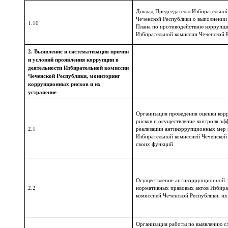
Доклад Председателю Избирательно
Чеченской Республики о выполнении
1.10
Плана по противодействию коррупци
Избирательной комиссии Чеченской 
2. Выявление и систематизация причин
и условий проявления коррупции в
деятельности Избирательной комиссии
Чеченской Республики, мониторинг
коррупционных рисков и их
устранение
Организация проведения оценки ко
рисков и осуществление контроля эф
2.1
реализации антикоррупционных мер 
Избирательной комиссией Чеченской
своих функций
Осуществление антикоррупционной 
2.2
нормативных правовых актов Избира
комиссией Чеченской Республики, их
Организация работы по выявлению с