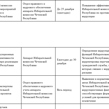
Отдел правового и
й комиссии
Повышение эффективно
кадрового обеспечения
 мероприятий
До 25 декабря
Избирательной комисс
аппарата Избирательной
и в
(ежегодно)
Республики по против
комиссии Чеченской
Республики
коррупции
Республики
Определение коррупц
ррупционных
функций Избирательно
фективности
Аппарат Избирательной
Чеченской Республики,
Ежегодно до 30
при реализации
комиссии Чеченской
корректировка перечн
декабря
 Республики
Республики
гражданской службы, 
которых связано с ко
рисками
Выявление в норматив
Отдел правового
актах Избирательной 
экспертизы
обеспечения и кадрового
Чеченской Республики 
тельной
учета аппарата
Весь период
коррупциогенных факт
 проектов
Избирательной комиссии
способствующих фор
Чеченской Республики
условий для проявлени
исключение
лучаев