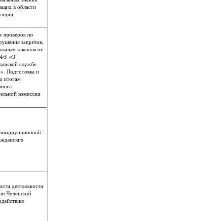
ащих в области
упции
 проверок по
рушения запретов,
льным законом от
-ФЗ «О
данской службе
». Подготовка и
о итогам
ринга
ельной комиссии
тикоррупционной
ажданских
сти деятельности
ии Чеченской
одействию