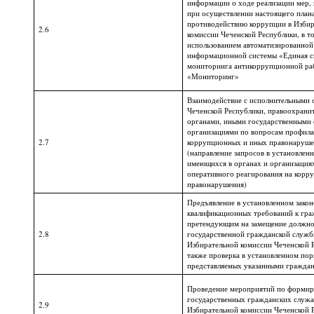
информации о ходе реализации мер,
при осуществлении настоящего план
противодействию коррупции в Избир
2.6
комиссии Чеченской Республики, в то
использованием автоматизированной
информационной системы «Единая с
мониторинга антикоррупционной р
«Мониторинг»
Взаимодействие с исполнительными 
Чеченской Республики, правоохрани
органами, иными государственными 
организациями по вопросам профила
2.7
коррупционных и иных правонаруш
(направление запросов в установлен
имеющихся в органах и организациях
оперативного реагирования на корр
правонарушения)
Предъявление в установленном зако
квалификационных требований к гра
претендующим на замещение должно
2.8
государственной гражданской служб
Избирательной комиссии Чеченской Р
также проверка в установленном пор
представляемых указанными гражда
Проведение мероприятий по формир
государственных гражданских служ
2.9
Избирательной комиссии Чеченской 