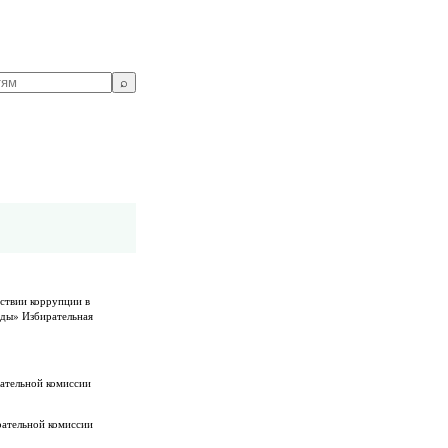
⌕
ствии коррупции в
оды» Избирательная
рательной комиссии
рательной комиссии