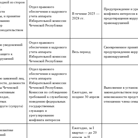
 одной из сторон
е
Отдел правового
Предупреждение и ур
сти
обеспечения и кадрового
В течение 2025 —
конфликта интересов в
ы, и принятие
учета аппарата
2028 гг.
предотвращения корр
ованию
Избирательной комиссии
правонарушений
ер
Чеченской Республики
конодательством
Отдел правового
ию уведомлений
обеспечения и кадрового
Своевременное принят
ия
учета аппарата
Весь период
предупреждению кор
жащего к
Избирательной комиссии
правонарушений
арушений
Чеченской Республики
Отдел правового
обеспечения и кадрового
 заявлений лиц,
учета аппарата
ости, должности
Избирательной комиссии
ы Чеченской
Чеченской Республики.
Выполнение в установ
ъективным
Комиссия по соблюдению
Ежегодно, не
законодательством пор
ходах,
требований к служебному
позднее 30 апреля
невозможности предста
твах
поведению федеральных
отношении члена семь
руги (супруга)
государственных
служащих и
урегулированию
конфликта интересов
Ежегодно, за I
илактике
квартал — до 20
ений
апреля, за II