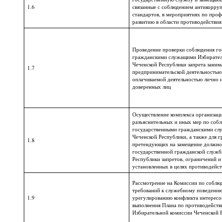
1.6
связанные с соблюдением антикорру
стандартов, в мероприятиях по про
развитию в области противодействи
Проведение проверки соблюдения г
гражданскими служащими Избирател
Чеченской Республики запрета заним
1.7
предпринимательской деятельностью
оплачиваемой деятельностью лично и
доверенных лиц
Осуществление комплекса организац
разъяснительных и иных мер по соб
государственными гражданскими с
Чеченской Республики, а также для 
1.8
претендующих на замещение должно
государственной гражданской служб
Республики запретов, ограничений и
установленных в целях противодейс
Рассмотрение на Комиссии по собл
требований к служебному поведению
1.9
урегулированию конфликта интересов
выполнения Плана по противодейств
Избирательной комиссии Чеченской 