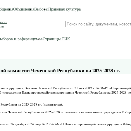
бщения
Объявления
Выборы
Правовая культура
иссии
Поиск
ики
по
сайту
ыборов и референдумов
Страницы ТИК
й комиссии Чеченской Республики на 2025-2028 гг.
твии коррупции», Законом Чеченской Республики от 21 мая 2009 г. № 36-РЗ «О противодей
«Об утверждении Плана противодействия коррупции в Чеченской Республике на 2025-2028 г
еспублики на 2025-2028 гг. (прилагается).
сии Чеченской Республики на 2025-2028 гг. возложить на заместителя председателя Изби
ики от 26 декабря 2024 года № 236/63-6 «О Плане по противодействию коррупции в Изби