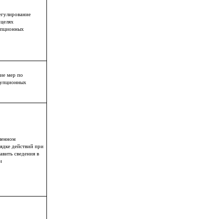
егулирование
 целях
упционных
ие мер по
рупционных
ленном
ядке действий при
вить сведения в
и