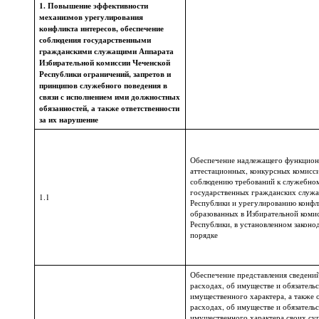
1. Повышение эффективности
механизмов урегулирования
конфликта интересов, обеспечение
соблюдения государственными
гражданскими служащими Аппарата
Избирательной комиссии Чеченской
Республики ограничений, запретов и
принципов служебного поведения в
связи с исполнением ими должностных
обязанностей, а также ответственности
за их нарушение
Обеспечение надлежащего функцион
аттестационных, конкурсных комисси
соблюдению требований к служебно
государственных гражданских служ
1.1
Республики и урегулированию конфли
образованных в Избирательной коми
Республики, в установленном законо
порядке
Обеспечение представления сведений
расходах, об имуществе и обязательс
имущественного характера, а также 
расходах, об имуществе и обязательс
имущественного характера своих суп