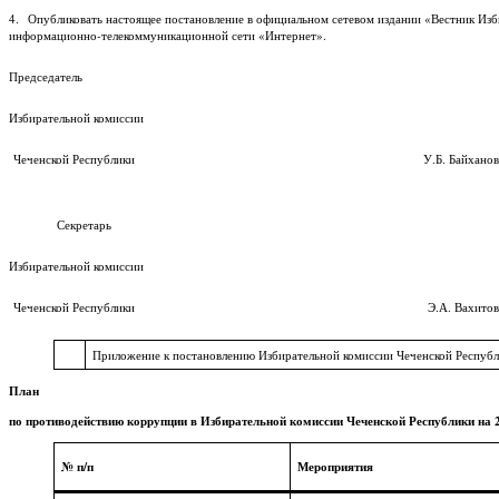
4. Опубликовать настоящее постановление в официальном сетевом издании «Вестник Изби
информационно-телекоммуникационной сети «Интернет».
Председатель
Избирательной комиссии
Чеченской Республики У.Б. Байханов
Секретарь
Избирательной комиссии
Чеченской Республики Э.А. Вахитов
Приложение к постановлению Избирательной комиссии Чеченской Республи
План
по противодействию коррупции в Избирательной комиссии Чеченской Республики на 2
№
п/п
Мероприятия