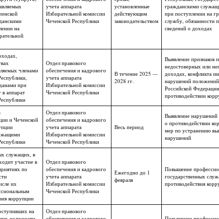
тавляемых
учета аппарата
установленные
гражданскими служащ
ченской
Избирательной комиссии
действующим
при поступлении на г
данскими
Чеченской Республики
законодательством
службу, обязанности 
лении на
сведений о доходах
рательной
оходах,
Выявление признаков п
твах
Отдел правового
недостоверных или не
вляемых членами
обеспечения и кадрового
В течение 2025 —
доходах, конфликта ин
Республики,
учета аппарата
2028 гг.
нарушений положений 
данами при
Избирательной комиссии
Российской Федерации
 в аппарат
Чеченской Республики
противодействии корр
Республики
я
Отдел правового
Выявление нарушений 
ции и Чеченской
обеспечения и кадрового
о противодействии ко
упции
учета аппарата
Весь период
мер по устранению вы
лужащими
Избирательной комиссии
нарушений
Республики
Чеченской Республики
ых служащих, в
ходит участие в
Отдел правового
приятиях по
обеспечения и кадрового
Повышение профессио
Ежегодно до 1
сти
учета аппарата
государственных служ
февраля
исле их
Избирательной комиссии
противодействия корр
ссиональным
Чеченской Республики
вия коррупции
поступивших на
Отдел правового
щих должности,
обеспечения и кадрового
Повышение профессио