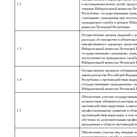
1.2
и несовершеннолетних детей, предс
членами Избирательной комиссии Че
Республики, государственными граж
служащими, гражданами при поступ
гражданскую службу в аппарат Изби
комиссии Чеченской Республики
Осуществление анализа сведений о д
расходах об имуществе и обязательс
имущественного характера, предста
1.3
Избирательной комиссии Чеченской 
государственными служащими, граж
поступлении на гражданскую службу
Избирательной комиссии Чеченской 
Осуществление проверок соблюдени
законодательства Российской Федера
1.4
Республики о противодействии корр
государственными гражданскими с
Избирательной комиссии Чеченской 
Обеспечение участия государственн
должностные обязанности которых в
противодействии коррупции, в меро
1.5
профессиональному развитию в обла
противодействия коррупции, в том ч
обучение по дополнительным профе
программам в области противодейст
Обеспечение участия лиц, впервые 
государственную службу и замещаю