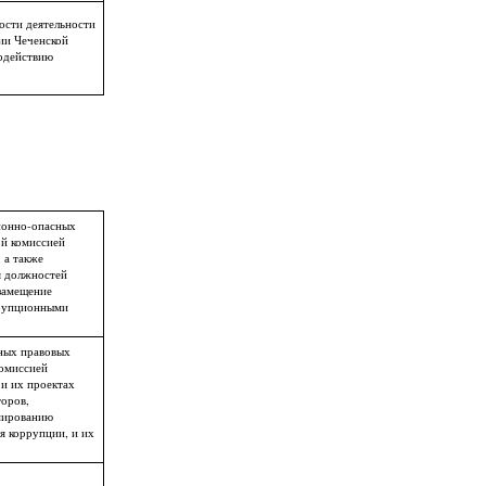
сти деятельности
ии Чеченской
одействию
ионно-опасных
й комиссией
 а также
я должностей
замещение
ррупционными
ных правовых
комиссией
и их проектах
оров,
мированию
я коррупции, и их