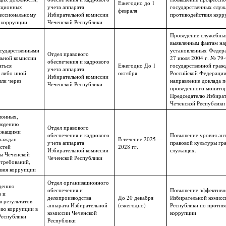
Ежегодно до 1
пционных
учета аппарата
государственных служ
февраля
фессиональному
Избирательной комиссии
противодействия корр
я коррупции
Чеченской Республики
Проведение служебных
выявленным фактам на
осударственными
установленных Федера
Отдел правового
ьной комиссии
27 июля 2004 г. № 79
обеспечения и кадрового
аться
Ежегодно До 1
государственной граж
учета аппарата
 либо иной
октября
Российской Федерации
Избирательной комиссии
ли через
направление доклада п
Чеченской Республики
проведенного монито
Председателю Избират
Чеченской Республики
ионных,
людению
Отдел правового
лужащими
обеспечения и кадрового
Повышение уровня ан
граждан
В течение 2025 —
учета аппарата
правовой культуры гр
стей
2028 гг.
Избирательной комиссии
служащих.
ы Чеченской
Чеченской Республики
 требований,
твия коррупции
Отдел организационного
юдению
обеспечения и
Повышение эффективно
 и
делопроизводства
До 20 декабря
Избирательной комисс
 результатов
аппарата Избирательной
(ежегодно)
Республики по против
ию коррупции в
комиссии Чеченской
коррупции
Республики
Республики