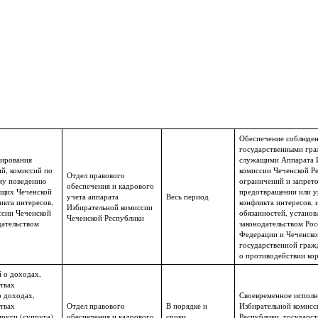
Обеспечение соблюде
государственными гр
ирования
служащими Аппарата 
й, комиссий по
комиссии Чеченской Р
Отдел правового
му поведению
ограничений и запрето
обеспечения и кадрового
ащих Чеченской
предотвращении или у
учета аппарата
Весь период
кта интересов,
конфликта интересов, 
Избирательной комиссии
ссии Чеченской
обязанностей, устано
Чеченской Республики
дательством
законодательством Рос
Федерации и Чеченско
государственной граж
о противодействии ко
 о доходах,
твах
о доходах,
Своевременное исполн
твах
Отдел правового
В порядке и
Избирательной комисс
руги (супруга)
обеспечения и кадрового
сроки,
Республики, государс