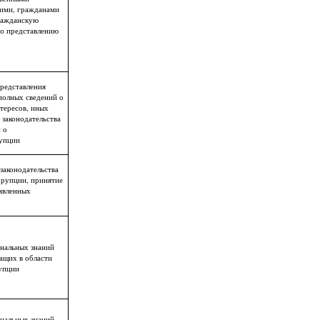
ими, гражданами
ражданскую
по представлению
редставления
полных сведений о
тересов, иных
законодательства
 о
упции
законодательства
ррупции, принятие
явленных
нальных знаний
ащих в области
упции
нальных знаний