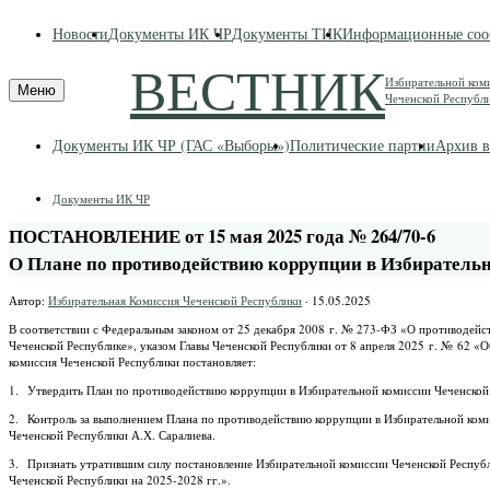
Skip
Новости
Документы ИК ЧР
Документы ТИК
Информационные соо
to
content
ВЕСТНИК
Избирательной ком
Меню
Чеченской Республ
Документы ИК ЧР (ГАС «Выборы»)
Политические партии
Архив в
Документы ИК ЧР
ПОСТАНОВЛЕНИЕ от 15 мая 2025 года № 264/70-6
О Плане по противодействию коррупции в Избирательно
Автор:
Избирательная Комиссия Чеченской Республики
·
15.05.2025
В соответствии с Федеральным законом от 25 декабря 2008 г. № 273-ФЗ «О противодейс
Чеченской Республике», указом Главы Чеченской Республики от 8 апреля 2025 г. № 62 
комиссия Чеченской Республики постановляет:
1. Утвердить План по противодействию коррупции в Избирательной комиссии Чеченской Р
2. Контроль за выполнением Плана по противодействию коррупции в Избирательной комис
Чеченской Республики А.Х. Саралиева.
3. Признать утратившим силу постановление Избирательной комиссии Чеченской Республ
Чеченской Республики на 2025-2028 гг.».