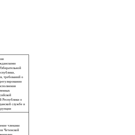
ния
ажданскими
Избирательной
еспублики,
в, требований о
регулировании
исполнения
вленных
сийской
й Республики о
данской службе и
ррупции
ение членами
ии Чеченской
твенными