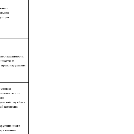
вании
оты по
рупции
 неотвратимости
нности за
е правонарушения
 уровня
омпетентности
сти
данской службы в
ой комиссии
ррупционного
дарственных