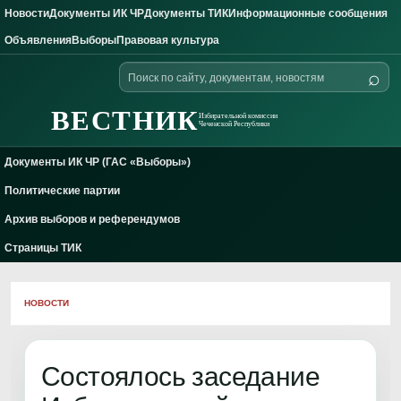
Новости
Документы ИК ЧР
Документы ТИК
Информационные сообщения
Skip to content
Объявления
Выборы
Правовая культура
Поиск
⌕
по
сайту
ВЕСТНИК
Избирательной комиссии
Чеченской Республики
Документы ИК ЧР (ГАС «Выборы»)
Политические партии
Архив выборов и референдумов
Страницы ТИК
НОВОСТИ
Состоялось заседание