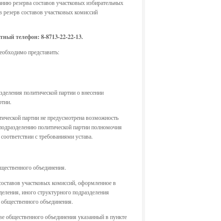
анию резерва составов участковых избирательных
в резерв составов участковых комиссий
актный телефон:
8-8713-22-22-13.
еобходимо представить:
зделения политической партии о внесении
ртии.
итической партии не предусмотрена возможность
 подразделению политической партии полномочия
соответствии с требованиями устава.
бщественного объединения.
составов участковых комиссий, оформленное в
деления, иного структурного подразделения
и общественного объединения.
аве общественного объединения указанный в пункте