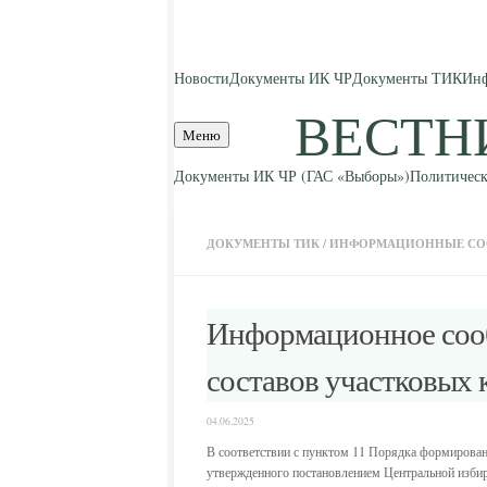
Skip to content
Новости
Документы ИК ЧР
Документы ТИК
Инф
ВЕСТН
Меню
Документы ИК ЧР (ГАС «Выборы»)
Политическ
ДОКУМЕНТЫ ТИК
/
ИНФОРМАЦИОННЫЕ С
Информационное сооб
составов участковых 
04.06.2025
В соответствии с пунктом 11 Порядка формировани
утвержденного постановлением Центральной избира