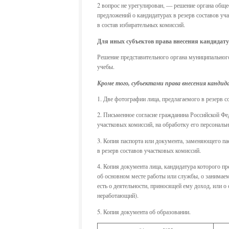
2 вопрос не урегулирован, — решение органа общ
предложений о кандидатурах в резерв составов уч
в состав избирательных комиссий.
Для иных субъектов права внесения кандидату
Решение представительного органа муниципального
учебы.
Кроме того, субъектами права внесения канди
1. Две фотографии лица, предлагаемого в резерв с
2. Письменное согласие гражданина Российской Фе
участковых комиссий, на обработку его персональ
3. Копия паспорта или документа, заменяющего па
в резерв составов участковых комиссий.
4. Копия документа лица, кандидатура которого п
об основном месте работы или службы, о занимаем
есть о деятельности, приносящей ему доход, или о
неработающий).
5. Копия документа об образовании.