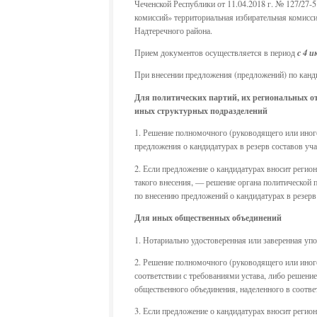
Чеченской Республики от 11.04.2018 г. № 127/27
комиссий» территориальная избирательная комисси
Надтеречного района.
Прием документов осуществляется в период
с 4 и
При внесении предложения (предложений) по канди
Для политических партий, их региональных о
иных структурных подразделений
1. Решение полномочного (руководящего или иного
предложения о кандидатурах в резерв составов уч
2. Если предложение о кандидатурах вносит регион
такого внесения, — решение органа политической
по внесению предложений о кандидатурах в резерв
Для иных общественных объединений
1. Нотариально удостоверенная или заверенная у
2. Решение полномочного (руководящего или иного
соответствии с требованиями устава, либо решени
общественного объединения, наделенного в соотве
3. Если предложение о кандидатурах вносит регио