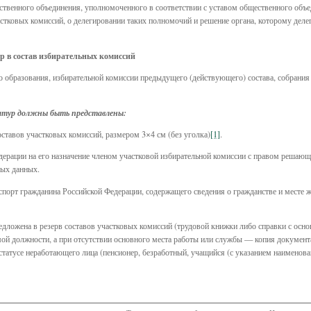
ественного объединения, уполномоченного в соответствии с уставом общественного объ
астковых комиссий, о делегировании таких полномочий и решение органа, которому дел
р в состав избирательных комиссий
 образования, избирательной комиссии предыдущего (действующего) состава, собрания 
датур должны быть представлены:
оставов участковых комиссий, размером 3×4 см (без уголка)
[1]
.
дерации на его назначение членом участковой избирательной комиссии с правом решающе
ных данных.
спорт гражданина Российской Федерации, содержащего сведения о гражданстве и месте ж
редложена в резерв составов участковых комиссий (трудовой книжки либо справки с осн
ой должности, а при отсутствии основного места работы или службы — копия документа
 статусе неработающего лица (пенсионер, безработный, учащийся (с указанием наименов