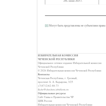
«04» июня 2025 г.
[1]
Могут быть представлены не субъектами права в
ИЗБИРАТЕЛЬНАЯ КОМИССИЯ
ЧЕЧЕНСКОЙ РЕСПУБЛИКИ
Официальное сетевое издание Избирательной комиссии
Чеченской Республики
© 2026 Избирательная комиссия Чеченской Республики
Контакты
Чеченская Республика, г. Грозный,
проспект А. А. Кадырова, 3/25
+7(8712)62-88-73
ikchr@chechen.izbirkom.ru
Официальные ресурсы
Сайт Главы и Правительства ЧР
ЦИК России
Избирательная комиссия Чеченской Республики