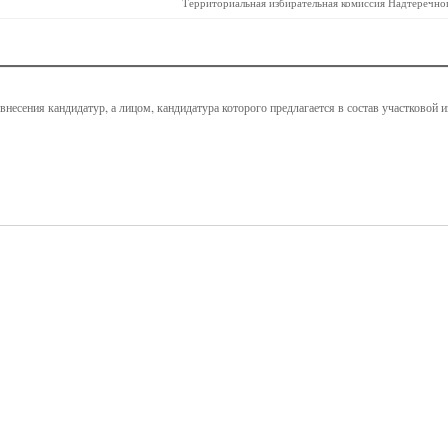
Территориальная избирательная комиссия Надтеречно
несения кандидатур, а лицом, кандидатура которого предлагается в состав участковой 