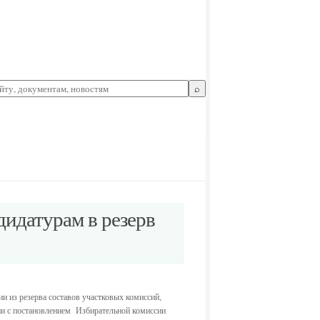
⌕
идатурам в резерв
и из резерва составов участковых комиссий,
вии с постановлением Избирательной комиссии