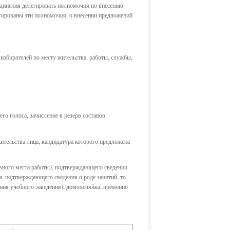
единения делегировать полномочия по внесению
егированы эти полномочия, о внесении предложений
избирателей по месту жительства, работы, службы,
го голоса, зачисление в резерв составов
ительства лица, кандидатура которого предложена
овного места работы), подтверждающего сведения
, подтверждающего сведения о роде занятий, то
ания учебного заведения), домохозяйка, временно