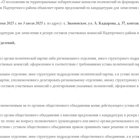
-5 «О возложении на территориальные избирательные комиссии полномочий по формиров
я Надтеречного района объявляет прием предложений по кандидатурам для зачисления 
с. Знаменское, ул. А. Кадырова, д. 37, конт
юня 2025 г. по 3 июля 2025 г.
по адресу:
датурам для зачисления в резерв составов участковых комиссий Надтеречного района н
тделений,
) органа политической партии либо регионального отделения, иного структурного подра
астковых комиссий, оформленное в соответствии с требованиями устава политической па
альное отделение, иное структурное подразделение политической партии, а в уставе пол
 партии, уполномоченного делегировать региональному отделению, иному структурному
 составов участковых комиссий о делегировании указанных полномочий, оформленное в 
полномоченным на то органом общественного объединения копия действующего устава о
) органа общественного объединения о внесении предложения о кандидатурах в резерв 
е по этому же вопросу полномочного (руководящего или иного) органа регионального от
тствии с уставом общественного объединения правом принимать такое решение от имен
нальное отделение, иное структурное подразделение общественного объединения, а в уст