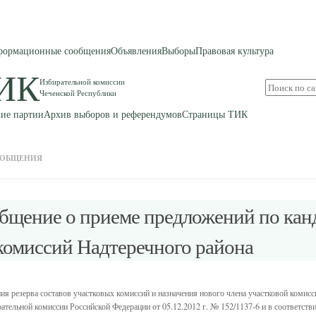
ормационные сообщения
Объявления
Выборы
Правовая культура
ИК
Избирательной комиссии
Поиск
Чеченской Республики
по
сайту
ие партии
Архив выборов и референдумов
Страницы ТИК
ООБЩЕНИЯ
щение о приеме предложений по канд
комиссий Надтеречного района
я резерва составов участковых комиссий и назначения нового члена участковой комисси
тельной комиссии Российской Федерации от 05.12.2012 г. № 152/1137-6 и в соответст