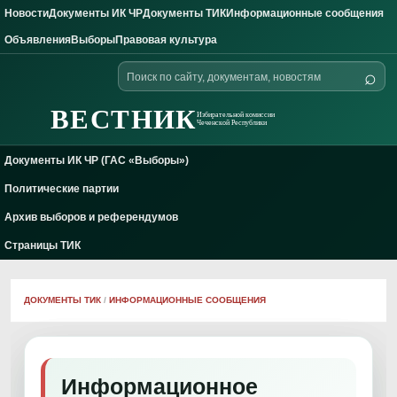
Новости
Документы ИК ЧР
Документы ТИК
Информационные сообщения
Skip to content
Объявления
Выборы
Правовая культура
Поиск
⌕
по
сайту
ВЕСТНИК
Избирательной комиссии
Чеченской Республики
Документы ИК ЧР (ГАС «Выборы»)
Политические партии
Архив выборов и референдумов
Страницы ТИК
ДОКУМЕНТЫ ТИК
/
ИНФОРМАЦИОННЫЕ СООБЩЕНИЯ
Информационное