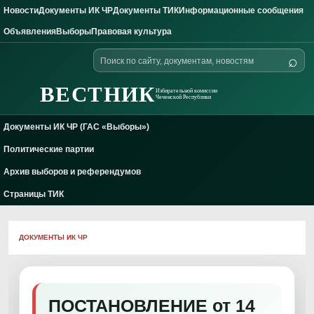
Новости
Документы ИК ЧР
Документы ТИК
Информационные сообщения
Skip to content
Объявления
Выборы
Правовая культура
Поиск
⌕
по
сайту
ВЕСТНИК
Избирательной комиссии
Чеченской Республики
Документы ИК ЧР (ГАС «Выборы»)
Политические партии
Архив выборов и референдумов
Страницы ТИК
ДОКУМЕНТЫ ИК ЧР
ПОСТАНОВЛЕНИЕ от 14