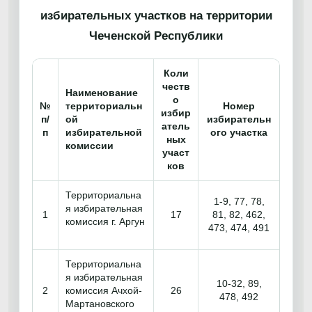
избирательных участков на территории
Чеченской Республики
Коли
честв
Наименование
о
№
территориальн
Номер
избир
п/
ой
избирательн
атель
п
избирательной
ого участка
ных
комиссии
участ
ков
Территориальна
1-9, 77, 78,
я избирательная
1
17
81, 82, 462,
комиссия г. Аргун
473, 474, 491
Территориальна
я избирательная
10-32, 89,
2
комиссия Ачхой-
26
478, 492
Мартановского