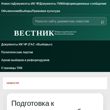
Новости
Документы ИК ЧР
Документы ТИК
Информационные сообщения
Skip to content
Объявления
Выборы
Правовая культура
Поиск
⌕
по
сайту
ВЕСТНИК
Избирательной комиссии
Чеченской Республики
Документы ИК ЧР (ГАС «Выборы»)
Политические партии
Архив выборов и референдумов
Страницы ТИК
НОВОСТИ
Подготовка к