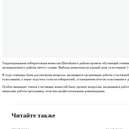
Территориальная избирательная комиссия Шатойского района провела обучающий семинар
муниципального района пятого созыва. Выборы назначены на единый день голосования 14
В ходе семинара были рассмотрены вопросы, касающиеся организации работы участковой 
голосования, а также подсчета голосов избирателей, установления итогов голосования и д
Особое внимание членов участковых комиссий было уделено вопросам, касающимся рабо
нюансами работы программы, получив профессиональные рекомендации.
Читайте также