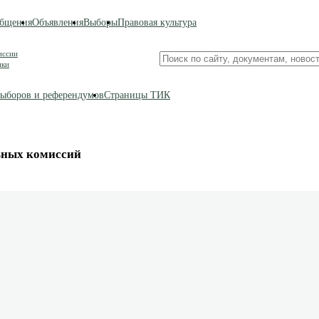
бщения
Объявления
Выборы
Правовая культура
иссии
Поиск
ики
по
сайту
ыборов и референдумов
Страницы ТИК
ьных комиссий