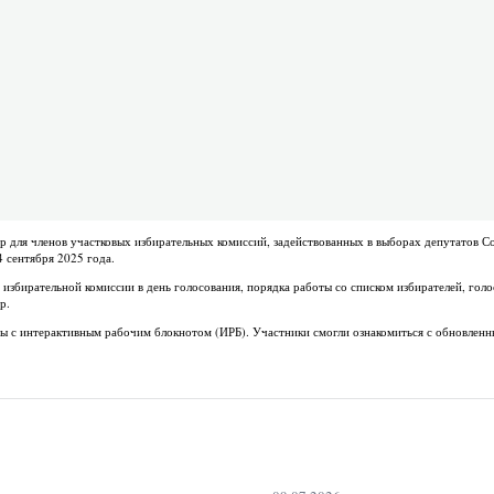
 для членов участковых избирательных комиссий, задействованных в выборах депутатов С
 сентября 2025 года.
избирательной комиссии в день голосования, порядка работы со списком избирателей, гол
р.
ты с интерактивным рабочим блокнотом (ИРБ). Участники смогли ознакомиться с обновлен