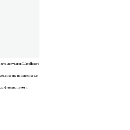
овета депутатов Шатойского
осования вне помещения для
ным функционалом и