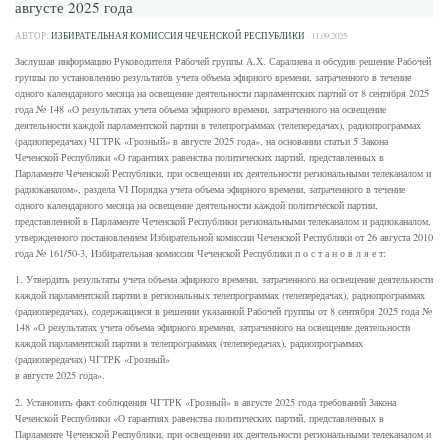
августе 2025 года
АВТОР:
ИЗБИРАТЕЛЬНАЯ КОМИССИЯ ЧЕЧЕНСКОЙ РЕСПУБЛИКИ
·
11.09.2025
Заслушав информацию Руководителя Рабочей группы А.Х. Саралиева и обсудив решение Рабочей
группы по установлению результатов учета объема эфирного времени, затраченного в течение
одного календарного месяца на освещение деятельности парламентских партий от 8 сентября 2025
года № 148 «О результатах учета объема эфирного времени, затраченного на освещение
деятельности каждой парламентской партии в телепрограммах (телепередачах), радиопрограммах
(радиопередачах) ЧГТРК «Грозный» в августе 2025 года», на основании статьи 5 Закона
Чеченской Республики «О гарантиях равенства политических партий, представленных в
Парламенте Чеченской Республики, при освещении их деятельности региональными телеканалом и
радиоканалом», раздела VI Порядка учета объема эфирного времени, затраченного в течение
одного календарного месяца на освещение деятельности каждой политической партии,
представленной в Парламенте Чеченской Республики региональными телеканалом и радиоканалом,
утвержденного постановлением Избирательной комиссии Чеченской Республики от 26 августа 2010
года № 161/50-3, Избирательная комиссия Чеченской Республики п о с т а н о в л я е т:
1. Утвердить результаты учета объема эфирного времени, затраченного на освещение деятельности
каждой парламентской партии в региональных телепрограммах (телепередачах), радиопрограммах
(радиопередачах), содержащиеся в решении указанной Рабочей группы от 8 сентября 2025 года №
148 «О результатах учета объема эфирного времени, затраченного на освещение деятельности
каждой парламентской партии в телепрограммах (телепередачах), радиопрограммах
(радиопередачах) ЧГТРК «Грозный»
в августе 2025 года».
2. Установить факт соблюдения ЧГТРК «Грозный» в августе 2025 года требований Закона
Чеченской Республики «О гарантиях равенства политических партий, представленных в
Парламенте Чеченской Республики, при освещении их деятельности региональными телеканалом и