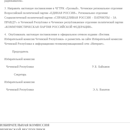
радиоканалом».
3. Направить настоящее постановление в ЧГТРК «Грозный», Чеченское региональное отделение
Всероссийской политической партии «ЕДИНАЯ РОССИЯ», Региональное отделение
Социалистической политической партии «СПРАВЕДЛИВАЯ РОССИЯ – ПАТРИОТЫ – ЗА
ПРАВДУ» в Чеченской Республике и Чеченское республиканское отделение политической партии
«КОММУНИСТИЧЕСКАЯ ПАРТИЯ РОССИЙСКОЙ ФЕДЕРАЦИИ».
4. Опубликовать настоящее постановление в официальном сетевом издании «Вестник
Избирательной комиссии Чеченской Республики» и разместить на сайте Избирательной комиссии
Чеченской Республики в информационно-телекоммуникационной сети «Интернет».
Председатель
Избирательной комиссии
Чеченской Республики У.Б. Байханов
Секретарь
Избирательной комиссии
Чеченской Республики Э.А. Вахитов
ИЗБИРАТЕЛЬНАЯ КОМИССИЯ
ЧЕЧЕНСКОЙ РЕСПУБЛИКИ