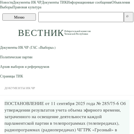
Новости
Документы ИК ЧР
Документы ТИК
Информационные сообщения
Объявления
Выборы
Правовая культура
Skip to content
Поиск
⌕
Меню
по
сайту
ВЕСТНИК
Избирательной комиссии
Чеченской Республики
Документы ИК ЧР (ГАС «Выборы»)
Политические партии
Архив выборов и референдумов
Страницы ТИК
ДОКУМЕНТЫ ИК ЧР
ПОСТАНОВЛЕНИЕ от 11 сентября 2025 года № 285/75-6 Об
утверждении результатов учета объема эфирного времени,
затраченного на освещение деятельности каждой
парламентской партии в телепрограммах (телепередачах),
радиопрограммах (радиопередачах) ЧГТРК «Грозный» в