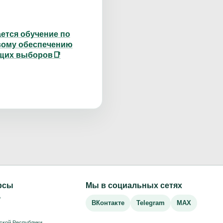
ется обучение по
ому обеспечению
щих выборов📑
рсы
Мы в социальных сетях
Р
ВКонтакте
Telegram
MAX
ской Республики