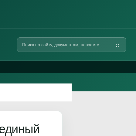
Поиск
⌕
по
сайту
 единый