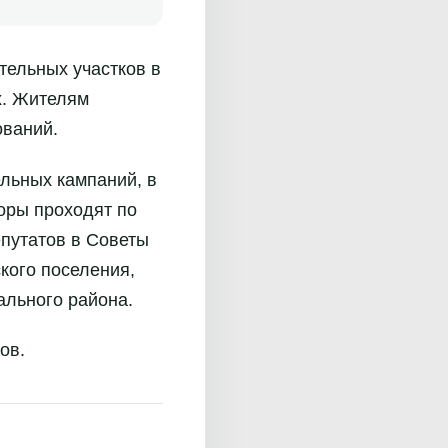
ательных участков в
х. Жителям
ований.
льных кампаний, в
оры проходят по
путатов в Советы
кого поселения,
ального района.
ов.