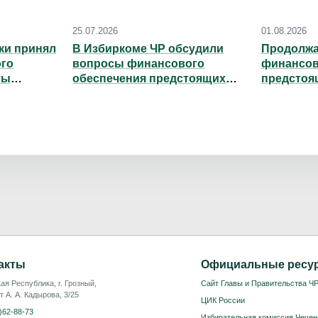
25.07.2026
01.08.2026
ки принял
В Избиркоме ЧР обсудили
Продолжа
ого
вопросы финансового
финансов
ты
обеспечения предстоящих
предстоя
выборов📑
акты
Официальные ресу
ая Республика, г. Грозный,
Сайт Главы и Правительства Ч
т А. А. Кадырова, 3/25
ЦИК России
)62-88-73
Избирательная комиссия Чечен