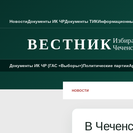
Skip to content
Новости
Документы ИК ЧР
Документы ТИК
Информационны
ВЕСТНИК
Избира
Чеченс
Документы ИК ЧР (ГАС «Выборы»)
Политические партии
А
НОВОСТИ
В Чеченс