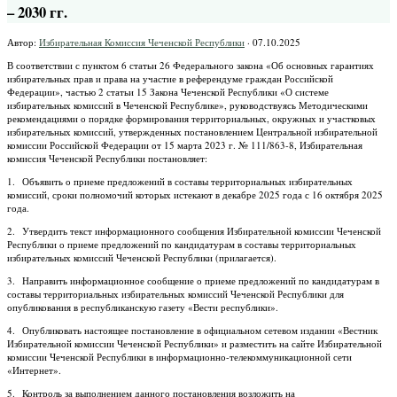
– 2030 гг.
Автор:
Избирательная Комиссия Чеченской Республики
·
07.10.2025
В соответствии с пунктом 6 статьи 26 Федерального закона «Об основных гарантиях
избирательных прав и права на участие в референдуме граждан Российской
Федерации», частью 2 статьи 15 Закона Чеченской Республики «О системе
избирательных комиссий в Чеченской Республике», руководствуясь Методическими
рекомендациями о порядке формирования территориальных, окружных и участковых
избирательных комиссий, утвержденных постановлением Центральной избирательной
комиссии Российской Федерации от 15 марта 2023 г. № 111/863-8, Избирательная
комиссия Чеченской Республики постановляет:
1. Объявить о приеме предложений в составы территориальных избирательных
комиссий, сроки полномочий которых истекают в декабре 2025 года с 16 октября 2025
года.
2. Утвердить текст информационного сообщения Избирательной комиссии Чеченской
Республики о приеме предложений по кандидатурам в составы территориальных
избирательных комиссий Чеченской Республики (прилагается).
3. Направить информационное сообщение о приеме предложений по кандидатурам в
составы территориальных избирательных комиссий Чеченской Республики для
опубликования в республиканскую газету «Вести республики».
4. Опубликовать настоящее постановление в официальном сетевом издании «Вестник
Избирательной комиссии Чеченской Республики» и разместить на сайте Избирательной
комиссии Чеченской Республики в информационно-телекоммуникационной сети
«Интернет».
5. Контроль за выполнением данного постановления возложить на