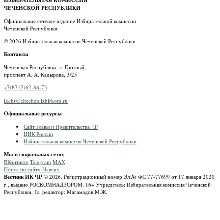
ИЗБИРАТЕЛЬНАЯ КОМИССИЯ
ЧЕЧЕНСКОЙ РЕСПУБЛИКИ
Официальное сетевое издание Избирательной комиссии
Чеченской Республики
© 2026 Избирательная комиссия Чеченской Республики
Контакты
Чеченская Республика, г. Грозный,
проспект А. А. Кадырова, 3/25
+7(8712)62-88-73
ikchr@chechen.izbirkom.ru
Официальные ресурсы
Сайт Главы и Правительства ЧР
ЦИК России
Избирательная комиссия Чеченской Республики
Мы в социальных сетях
ВКонтакте
Telegram
MAX
Поиск по сайту
Наверх
Вестник ИК ЧР
© 2026.
Регистрационный номер Эл № ФС 77-77699 от 17 января 2020
г., выдано РОСКОМНАДЗОРОМ.
16+
Учредитель: Избирательная комиссия Чеченской
Республики.
Гл. редактор: Магамадов М.Ж.