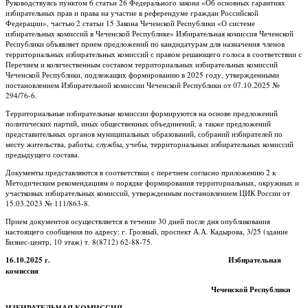
Руководствуясь пунктом 6 статьи 26 Федерального закона «Об основных гарантиях
избирательных прав и права на участие в референдуме граждан Российской
Федерации», частью 2 статьи 15 Закона Чеченской Республики «О системе
избирательных комиссий в Чеченской Республике» Избирательная комиссия Чеченской
Республики объявляет прием предложений по кандидатурам для назначения членов
территориальных избирательных комиссий с правом решающего голоса в соответствии с
Перечнем и количественным составом территориальных избирательных комиссий
Чеченской Республики, подлежащих формированию в 2025 году, утвержденными
постановлением Избирательной комиссии Чеченской Республики от 07.10.2025 №
294/76-6.
Территориальные избирательные комиссии формируются на основе предложений
политических партий, иных общественных объединений, а также предложений
представительных органов муниципальных образований, собраний избирателей по
месту жительства, работы, службы, учебы, территориальных избирательных комиссий
предыдущего состава.
Документы представляются в соответствии с перечнем согласно приложению 2 к
Методическим рекомендациям о порядке формирования территориальных, окружных и
участковых избирательных комиссий, утвержденным постановлением ЦИК России от
15.03.2023 № 111/863-8.
Прием документов осуществляется в течение 30 дней после дня опубликования
настоящего сообщения по адресу: г. Грозный, проспект А.А. Кадырова, 3/25 (здание
Бизнес-центр, 10 этаж) т. 8(8712) 62-88-75.
16.10.2025 г. Избирательная
комиссия
Чеченской Республики