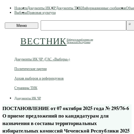
Skip
Новости
Документы ИК ЧР
Документы ТИК
Информационные сообщения
Объя
to
Выборы
Правовая культура
content
Поиск
⌕
Меню
по
сайту
ВЕСТНИК
Избирательной комиссии
Чеченской Республики
Документы ИК ЧР (ГАС «Выборы»)
Политические партии
Архив выборов и референдумов
Страницы ТИК
Документы ИК ЧР
ПОСТАНОВЛЕНИЕ от 07 октября 2025 года № 295/76-6
О приеме предложений по кандидатурам для
назначения в составы территориальных
избирательных комиссий Чеченской Республики 2025