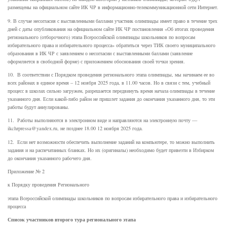
размещены на официальном сайте ИК ЧР в информационно-телекоммуникационной сети Интернет.
9. В случае несогласия с выставленными баллами участник олимпиады имеет право в течение трех
дней с даты опубликования на официальном сайте ИК ЧР постановления «Об итогах проведения
регионального (отборочного) этапа Всероссийской олимпиады школьников по вопросам
избирательного права и избирательного процесса» обратиться через ТИК своего муниципального
образования в ИК ЧР с заявлением о несогласии с выставленными баллами (заявление
оформляется в свободной форме) с приложением обоснования своей точки зрения.
10. В соответствии с Порядком проведения регионального этапа олимпиады, мы начинаем ее во
всех районах в единое время – 12 ноября 2025 года, в 11.00 часов. Но в связи с тем, учебный
процесс в школах сильно загружен, разрешается передвинуть время начала олимпиады в течение
указанного дня. Если какой-либо район не пришлет задания до окончания указанного дня, то эти
работы будут аннулированы.
11. Работы выполняются в электронном виде и направляются на электронную почту —
ikchrpressa@yandex.ru, не позднее 18.00 12 ноября 2025 года.
12. Если нет возможности обеспечить выполнение заданий на компьютере, то можно выполнить
задания и на распечатанных бланках. Но их (оригиналы) необходимо будет привезти в Избирком
до окончания указанного рабочего дня.
Приложение № 2
к Порядку проведения Регионального
этапа Всероссийской олимпиады школьников по вопросам избирательного права и избирательного
процесса
Список участников второго тура регионального этапа