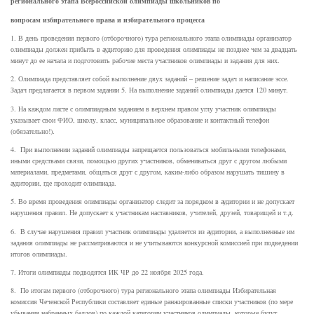
регионального этапа Всероссийской олимпиады школьников по
вопросам избирательного права и избирательного процесса
1. В день проведения первого (отборочного) тура регионального этапа олимпиады организатор
олимпиады должен прибыть в аудиторию для проведения олимпиады не позднее чем за двадцать
минут до ее начала и подготовить рабочие места участников олимпиады и задания для них.
2. Олимпиада представляет собой выполнение двух заданий – решение задач и написание эссе.
Задач предлагается в первом задании 5. На выполнение заданий олимпиады дается 120 минут.
3. На каждом листе с олимпиадным заданием в верхнем правом углу участник олимпиады
указывает свои ФИО, школу, класс, муниципальное образование и контактный телефон
(обязательно!).
4. При выполнении заданий олимпиады запрещается пользоваться мобильными телефонами,
иными средствами связи, помощью других участников, обмениваться друг с другом любыми
материалами, предметами, общаться друг с другом, каким-либо образом нарушать тишину в
аудитории, где проходит олимпиада.
5. Во время проведения олимпиады организатор следит за порядком в аудитории и не допускает
нарушения правил. Не допускает к участникам наставников, учителей, друзей, товарищей и т.д.
6. В случае нарушения правил участник олимпиады удаляется из аудитории, а выполненные им
задания олимпиады не рассматриваются и не учитываются конкурсной комиссией при подведении
итогов олимпиады.
7. Итоги олимпиады подводятся ИК ЧР до 22 ноября 2025 года.
8. По итогам первого (отборочного) тура регионального этапа олимпиады Избирательная
комиссия Чеченской Республики составляет единые ранжированные списки участников (по мере
убывания набранных баллов) по каждой категории участников олимпиады, которые будут