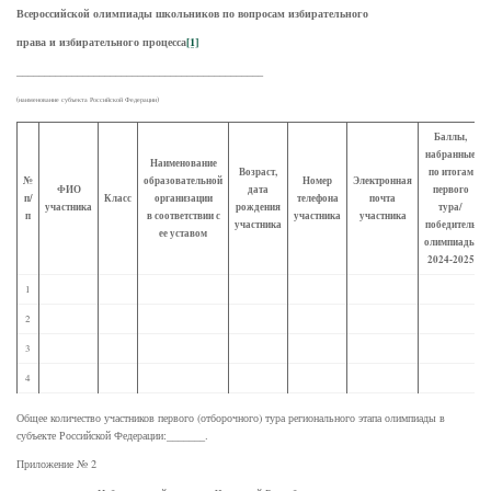
Всероссийской олимпиады школьников по вопросам избирательного
права и избирательного процесса
[1]
_____________________________________________
(наименование субъекта Российской Федерации)
Баллы,
набранные
Наименование
Возраст,
по итогам
№
образовательной
Номер
Электронная
ФИО
дата
первого
п/
Класс
организации
телефона
почта
участника
рождения
тура/
п
в соответствии с
участника
участника
участника
победитель
ее уставом
олимпиады
2024-2025
1
2
3
4
Общее количество участников первого (отборочного) тура регионального этапа олимпиады в
субъекте Российской Федерации:_______.
Приложение № 2