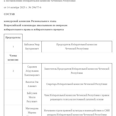
к постановлению Избирательной комиссии Чеченской Республики
от 14 октября 2025 г. № 296/77-6
СОСТАВ
конкурсной комиссии Регионального этапа
Всероссийской олимпиады школьников по вопросам
избирательного права и избирательного процесса
Председатель:
Байханов Умар
Председатель Избирательной комиссии
1
Баутдинович
Чеченской Республики
Члены
комиссии:
Саралиев
Заместитель Председателя Избирательной комиссии Чеченской
2
Абдулхаким
Республики
Хантемирович
Вахитов Эла
Секретарь Избирательной комиссии Чеченской Республики
Алиевич
Байсулаев
Член Избирательной комиссии Чеченской Республики с правом
Мехти
решающего голоса на постоянной (штатной) основе
Расулович
Магомадова
Начальник отдела правовой культуры и взаимодействия со СМИ
Марина
аппарата Избирательной комиссии Чеченской Республики