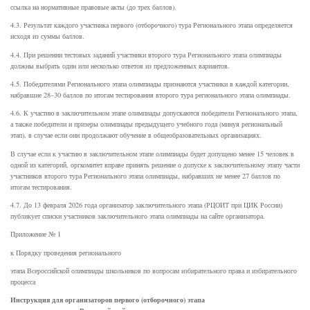
ссылка на нормативные правовые акты (до трех баллов).
4.3. Результат каждого участника первого (отборочного) тура Регионального этапа определяется
исходя из суммы баллов.
4.4. При решении тестовых заданий участники второго тура Регионального этапа олимпиады
должны выбрать один или несколько ответов из предложенных вариантов.
4.5. Победителями Регионального этапа олимпиады признаются участники в каждой категории,
набравшие 28–30 баллов по итогам тестирования второго тура регионального этапа олимпиады.
4.6. К участию в заключительном этапе олимпиады допускаются победители Регионального этапа,
а также победители и призеры олимпиады предыдущего учебного года (минуя региональный
этап), в случае если они продолжают обучение в общеобразовательных организациях.
В случае если к участию в заключительном этапе олимпиады будет допущено менее 15 человек в
одной из категорий, оргкомитет вправе принять решение о допуске к заключительному этапу части
участников второго тура Регионального этапа олимпиады, набравших не менее 27 баллов по
итогам тестирования.
4.7. До 13 февраля 2026 года организатор заключительного этапа (РЦОИТ при ЦИК России)
публикует списки участников заключительного этапа олимпиады на сайте организатора.
Приложение № 1
к Порядку проведения регионального
этапа Всероссийской олимпиады школьников по вопросам избирательного права и избирательного
процесса
Инструкция для организаторов первого (отборочного) этапа