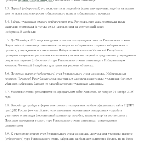
3.3. Первый (отборочный) тур включает пять заданий (в форме ситуационных задач) и написание
эссе по актуальным вопросам избирательного права и избирательного процесса.
3.4. Работы участников первого (отборочного) тура Регионального этапа олимпиады после
окончания олимпиады (в тот же день) направляются на электронный адрес:
ikchrpressa@yandex.ru.
3.5. До 20 ноября 2025 года конкурсная комиссия по подведению итогов Регионального этапа
Всероссийской олимпиады школьников по вопросам избирательного права и избирательного
процесса, утвержденная постановлением Избирательной комиссии Чеченской Республики,
проверяет и оценивает результаты выполнения участниками заданий и представляет утвержденные
результаты первого (отборочного) тура Регионального этапа олимпиады в Избирательную
комиссию Чеченской Республики для принятия решения об итогах.
3.6. По итогам первого (отборочного) тура Регионального этапа олимпиады Избирательная
комиссия Чеченской Республики составляет единые ранжированные списки участников (по мере
убывания набранных баллов) по каждой категории участников олимпиады.
3.7. Указанные списки размещаются на официальном сайте Комиссии, не позднее 24 ноября 2025
года.
3.8. Второй тур пройдет в форме электронного тестирования на базе официального сайта РЦОИТ
при ЦИК России (www.rcoit.ru) с использованием персональных электронных устройств
участников олимпиады (персональный компьютер, ноутбук, планшет и пр.) в соответствии с
Порядком проведения второго тура Регионального этапа олимпиады, утверждаемым
оргкомитетом.
3.9. К участию во втором туре Регионального этапа олимпиады допускаются участники первого
(отборочного) тура Регионального этапа, набравшие наибольшее количество баллов, но не более