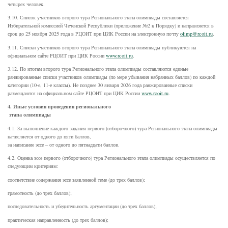
четырех человек.
3.10. Список участников второго тура Регионального этапа олимпиады составляется
Избирательной комиссией Чеченской Республики (приложение №2 к Порядку) и направляется в
срок до 25 ноября 2025 года в РЦОИТ при ЦИК России на электронную почту
olimp@rcoit.ru
.
3.11. Списки участников второго тура Регионального этапа олимпиады публикуются на
официальном сайте РЦОИТ при ЦИК России
www.rcoit.ru
.
3.12. По итогам второго тура Регионального этапа олимпиады составляются единые
ранжированные списки участников олимпиады (по мере убывания набранных баллов) по каждой
категории (10-е, 11-е классы). Не позднее 30 января 2026 года ранжированные списки
размещаются на официальном сайте РЦОИТ при ЦИК России
www.rcoit.ru
.
4. Иные условия проведения регионального
этапа олимпиады
4.1. За выполнение каждого задания первого (отборочного) тура Регионального этапа олимпиады
начисляется от одного до пяти баллов,
за написание эссе – от одного до пятнадцати баллов.
4.2. Оценка эссе первого (отборочного) тура Регионального этапа олимпиады осуществляется по
следующим критериям:
соответствие содержания эссе заявленной теме (до трех баллов);
грамотность (до трех баллов);
последовательность и убедительность аргументации (до трех баллов);
практическая направленность (до трех баллов);