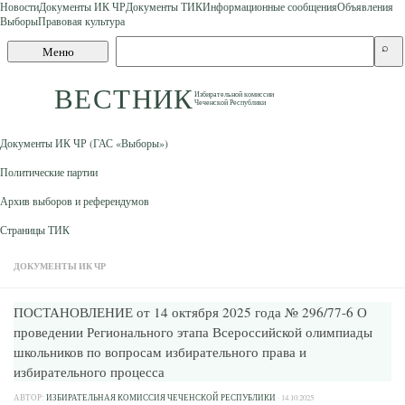
Новости
Документы ИК ЧР
Документы ТИК
Информационные сообщения
Объявления
Выборы
Правовая культура
Skip to content
Поиск
⌕
Меню
по
сайту
ВЕСТНИК
Избирательной комиссии
Чеченской Республики
Документы ИК ЧР (ГАС «Выборы»)
Политические партии
Архив выборов и референдумов
Страницы ТИК
ДОКУМЕНТЫ ИК ЧР
ПОСТАНОВЛЕНИЕ от 14 октября 2025 года № 296/77-6 О
проведении Регионального этапа Всероссийской олимпиады
школьников по вопросам избирательного права и
избирательного процесса
АВТОР:
ИЗБИРАТЕЛЬНАЯ КОМИССИЯ ЧЕЧЕНСКОЙ РЕСПУБЛИКИ
·
14.10.2025