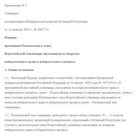
Приложение № 1
Утвержден
постановлением Избирательной комиссии Чеченской Республики
от 14 октября 2025 г. № 296/77-6
Порядок
проведения Регионального этапа
Всероссийской олимпиады школьников по вопросам
избирательного права и избирательного процесса
1. Общие положения
1.1. Настоящий Порядок разработан в соответствии с постановлением Центральной
избирательной комиссии Российской Федерации от 16 апреля 2025 года № 197/1533-8 «О
проведении Всероссийской олимпиады школьников по вопросам избирательного права и
избирательного процесса» (далее – Всероссийская олимпиада) и определяет организаторов, сроки и
иные условия проведения Регионального этапа Всероссийской олимпиады школьников по
вопросам избирательного права и избирательного процесса (далее – Региональный этап
олимпиады).
1.2. Региональный этап олимпиады проводится с целью отбора учащихся 10 — 11 классов
общеобразовательных организаций муниципальных образований в Чеченской Республике для
участия в заключительном этапе Всероссийской олимпиады школьников по вопросам
избирательного права и избирательного процесса.