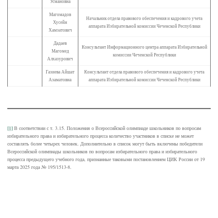
Усмановна
Магомадов
Начальник отдела правового обеспечения и кадрового учета
Хусейн
аппарата Избирательной комиссии Чеченской Республики
Хамзатович
Дадаев
Консультант Информационного центра аппарата Избирательной
Магомед
комиссии Чеченской Республики
Алхазурович
Газиева Айшат
Консультант отдела правового обеспечения и кадрового учета
Азаматовна
аппарата Избирательной комиссии Чеченской Республики
[1]
В соответствии с т. 3.15. Положения о Всероссийской олимпиаде школьников по вопросам
избирательного права и избирательного процесса количество участников в списке не может
составлять более четырех человек. Дополнительно в список могут быть включены победители
Всероссийской олимпиады школьников по вопросам избирательного права и избирательного
процесса предыдущего учебного года, признанные таковыми постановлением ЦИК России от 19
марта 2025 года № 195/1513-8.