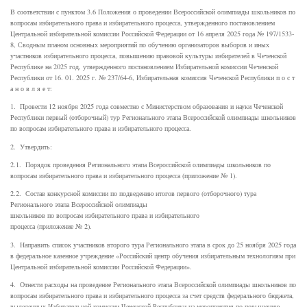
В соответствии с пунктом 3.6 Положения о проведении Всероссийской олимпиады школьников по
вопросам избирательного права и избирательного процесса, утвержденного постановлением
Центральной избирательной комиссии Российской Федерации от 16 апреля 2025 года № 197/1533-
8, Сводным планом основных мероприятий по обучению организаторов выборов и иных
участников избирательного процесса, повышению правовой культуры избирателей в Чеченской
Республике на 2025 год, утвержденного постановлением Избирательной комиссии Чеченской
Республики от 16. 01. 2025 г. № 237/64-6, Избирательная комиссия Чеченской Республики п о с т
а н о в л я е т:
1. Провести 12 ноября 2025 года совместно с Министерством образования и науки Чеченской
Республики первый (отборочный) тур Регионального этапа Всероссийской олимпиады школьников
по вопросам избирательного права и избирательного процесса.
2. Утвердить:
2.1. Порядок проведения Регионального этапа Всероссийской олимпиады школьников по
вопросам избирательного права и избирательного процесса (приложение № 1).
2.2. Состав конкурсной комиссии по подведению итогов первого (отборочного) тура
Регионального этапа Всероссийской олимпиады
школьников по вопросам избирательного права и избирательного
процесса (приложение № 2).
3. Направить список участников второго тура Регионального этапа в срок до 25 ноября 2025 года
в федеральное казенное учреждение «Российский центр обучения избирательным технологиям при
Центральной избирательной комиссии Российской Федерации».
4. Отнести расходы на проведение Регионального этапа Всероссийской олимпиады школьников по
вопросам избирательного права и избирательного процесса за счет средств федерального бюджета,
выделенных Избирательной комиссии Чеченской Республики на мероприятия по повышению