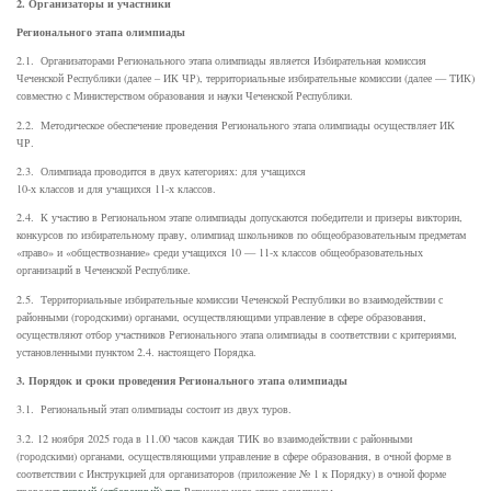
2. Организаторы и участники
Регионального этапа олимпиады
2.1. Организаторами Регионального этапа олимпиады является Избирательная комиссия
Чеченской Республики (далее – ИК ЧР), территориальные избирательные комиссии (далее — ТИК)
совместно с Министерством образования и науки Чеченской Республики.
2.2. Методическое обеспечение проведения Регионального этапа олимпиады осуществляет ИК
ЧР.
2.3. Олимпиада проводится в двух категориях: для учащихся
10-х классов и для учащихся 11-х классов.
2.4. К участию в Региональном этапе олимпиады допускаются победители и призеры викторин,
конкурсов по избирательному праву, олимпиад школьников по общеобразовательным предметам
«право» и «обществознание» среди учащихся 10 — 11-х классов общеобразовательных
организаций в Чеченской Республике.
2.5. Территориальные избирательные комиссии Чеченской Республики во взаимодействии с
районными (городскими) органами, осуществляющими управление в сфере образования,
осуществляют отбор участников Регионального этапа олимпиады в соответствии с критериями,
установленными пунктом 2.4. настоящего Порядка.
3.
Порядок и сроки проведения Регионального этапа олимпиады
3.1. Региональный этап олимпиады состоит из двух туров.
3.2. 12 ноября 2025 года в 11.00 часов каждая ТИК во взаимодействии с районными
(городскими) органами, осуществляющими управление в сфере образования, в очной форме в
соответствии с Инструкцией для организаторов (приложение № 1 к Порядку) в очной форме
проводит
первый (отборочный) тур
Регионального этапа олимпиады.