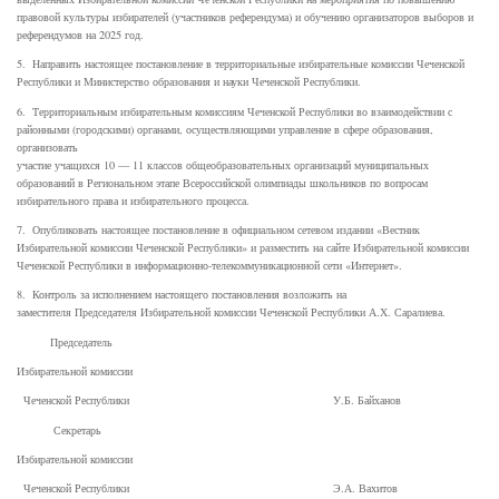
правовой культуры избирателей (участников референдума) и обучению организаторов выборов и
референдумов на 2025 год.
5. Направить настоящее постановление в территориальные избирательные комиссии Чеченской
Республики и Министерство образования и науки Чеченской Республики.
6. Территориальным избирательным комиссиям Чеченской Республики во взаимодействии с
районными (городскими) органами, осуществляющими управление в сфере образования,
организовать
участие учащихся 10 — 11 классов общеобразовательных организаций муниципальных
образований в Региональном этапе Всероссийской олимпиады школьников по вопросам
избирательного права и избирательного процесса.
7. Опубликовать настоящее постановление в официальном сетевом издании «Вестник
Избирательной комиссии Чеченской Республики» и разместить на сайте Избирательной комиссии
Чеченской Республики в информационно-телекоммуникационной сети «Интернет».
8. Контроль за исполнением настоящего постановления возложить на
заместителя Председателя Избирательной комиссии Чеченской Республики А.Х. Саралиева.
Председатель
Избирательной комиссии
Чеченской Республики У.Б. Байханов
Секретарь
Избирательной комиссии
Чеченской Республики Э.А. Вахитов