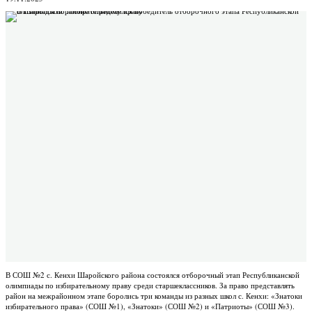
В СОШ №2 с. Кенхи Шаройского района состоялся отборочный этап Республиканской
олимпиады по избирательному праву среди старшеклассников. За право представлять
район на межрайонном этапе боролись три команды из разных школ с. Кенхи: «Знатоки
избирательного права» (СОШ №1), «Знатоки» (СОШ №2) и «Патриоты» (СОШ №3).