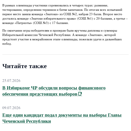
В рамках олимпиады участники соревновались в четырех турах: разминке,
тестировании, определении терминов и битве капитанов. По итогам всех испытаний
первое место заняла команда «Знатоки» из СОШ №2, набрав 23 балла. Второе место
досталось команде «Знатоки избирательного права» (СОШ №1) с 20 баллами, а третье –
команде «Патриоты» (СОШ №3) с 17 баллами.
По окончании игры победителям и призерам были вручены дипломы и сувениры
Избирательной комиссии Чеченской Республики. А команде «Знатоки», которой
предстоит участие в межрайонном этапе олимпиады, пожелали удачи и дальнейших
побед.
Читайте также
25.07.2026
В Избиркоме ЧР обсудили вопросы финансового
обеспечения предстоящих выборов📑
09.07.2026
Еще один кандидат подал документы на выборы Главы
Чеченской Республики