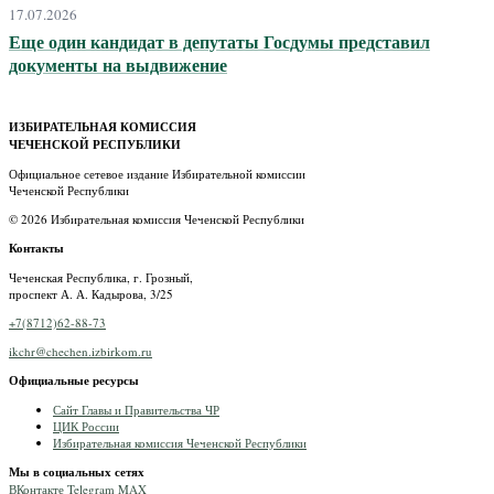
17.07.2026
Еще один кандидат в депутаты Госдумы представил
документы на выдвижение
ИЗБИРАТЕЛЬНАЯ КОМИССИЯ
ЧЕЧЕНСКОЙ РЕСПУБЛИКИ
Официальное сетевое издание Избирательной комиссии
Чеченской Республики
© 2026 Избирательная комиссия Чеченской Республики
Контакты
Чеченская Республика, г. Грозный,
проспект А. А. Кадырова, 3/25
+7(8712)62-88-73
ikchr@chechen.izbirkom.ru
Официальные ресурсы
Сайт Главы и Правительства ЧР
ЦИК России
Избирательная комиссия Чеченской Республики
Мы в социальных сетях
ВКонтакте
Telegram
MAX