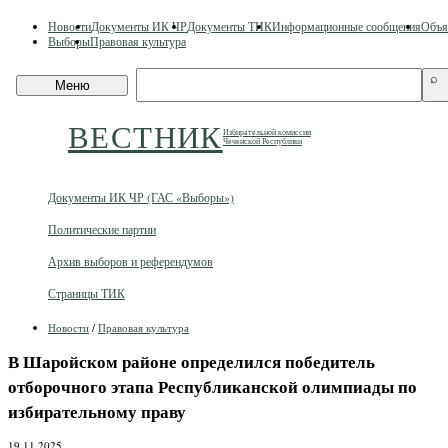
Skip
Новости
Документы ИК ЧР
Документы ТИК
Информационные сообщения
Объя
to
Выборы
Правовая культура
content
Поиск
⌕
Меню
по
сайту
ВЕСТНИК
Избирательной комиссии
Чеченской Республики
Документы ИК ЧР (ГАС «Выборы»)
Политические партии
Архив выборов и референдумов
Страницы ТИК
Новости
/
Правовая культура
В Шаройском районе определился победитель
отборочного этапа Республиканской олимпиады по
избирательному праву
19.11.2025