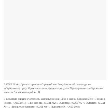
В СОШ №10 г. Грозного прошел отборочный этап Республиканской олимпиады по
избирательному праву. Организатором мероприятия выступила Территориальная избирательная
комиссия Висаитовского района. 📘
В олимпиаде приняли участие семь школьных команд: «Мы в законе» (Гимназия №4), «Граждане
России» (СОШ №10), «Правовая эра» (СОШ №26), «Авангард» (СОШ №37), «Стратеги» (СОШ
№44), «Избиратели будущего» (СОШ №54), «Единство 63» (СОШ №63).