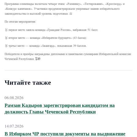
Программа олимпиады включала четыре этапа: «Разминку», «Тестирование», «Кроссворд» и
«Конкурс капитанов». Участники продемонстрировали уверенные знания избирательного
законодательства и высокий уровень подготовки. ⚖️
По итогам мероприятия:
🥇 первое место заняла команда «Граждане России», набравшая 51 балл;
🥈 второе место — команда «Избиратели будущего» (43 балла);
🥉 третье место — команда «Авангард», показавшая 39 баллов.
Победители и призёры награждены дипломами и памятными сувенирами Избирательной комиссии
Чеченской Республики. 🎖️🎁
Читайте также
06.08.2026
Рамзан Кадыров зарегистрирован кандидатом на
должность Главы Чеченской Республики
14.07.2026
В Избирком ЧР поступили документы на выдвижение