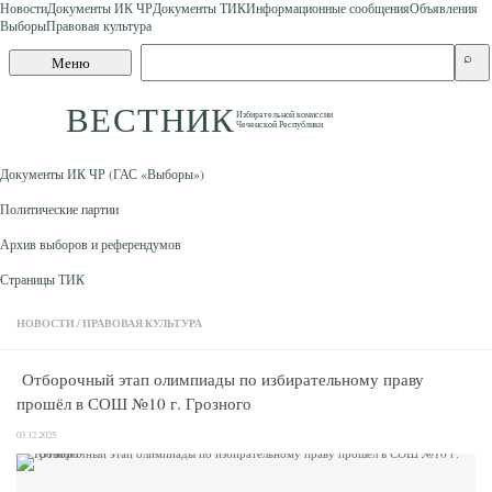
Новости
Документы ИК ЧР
Документы ТИК
Информационные сообщения
Объявления
Выборы
Правовая культура
Skip to content
Поиск
⌕
Меню
по
сайту
ВЕСТНИК
Избирательной комиссии
Чеченской Республики
Документы ИК ЧР (ГАС «Выборы»)
Политические партии
Архив выборов и референдумов
Страницы ТИК
НОВОСТИ
/
ПРАВОВАЯ КУЛЬТУРА
Отборочный этап олимпиады по избирательному праву
прошёл в СОШ №10 г. Грозного
03.12.2025