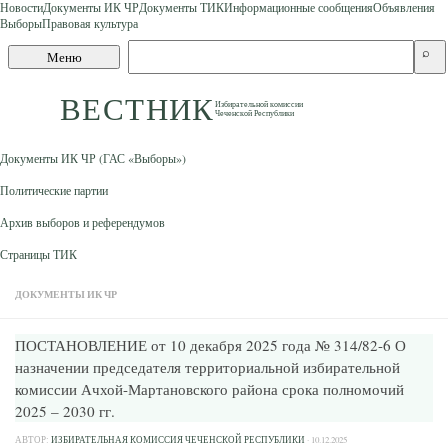
Новости
Документы ИК ЧР
Документы ТИК
Информационные сообщения
Объявления
Выборы
Правовая культура
Skip to content
Поиск
⌕
Меню
по
сайту
ВЕСТНИК
Избирательной комиссии
Чеченской Республики
Документы ИК ЧР (ГАС «Выборы»)
Политические партии
Архив выборов и референдумов
Страницы ТИК
ДОКУМЕНТЫ ИК ЧР
ПОСТАНОВЛЕНИЕ от 10 декабря 2025 года № 314/82-6 О
назначении председателя территориальной избирательной
комиссии Ачхой-Мартановского района срока полномочий
2025 – 2030 гг.
АВТОР:
ИЗБИРАТЕЛЬНАЯ КОМИССИЯ ЧЕЧЕНСКОЙ РЕСПУБЛИКИ
·
10.12.2025