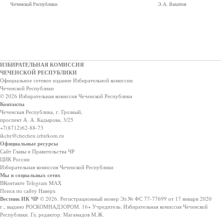
Чеченской Республики Э.А. Вахитов
ИЗБИРАТЕЛЬНАЯ КОМИССИЯ
ЧЕЧЕНСКОЙ РЕСПУБЛИКИ
Официальное сетевое издание Избирательной комиссии
Чеченской Республики
© 2026 Избирательная комиссия Чеченской Республики
Контакты
Чеченская Республика, г. Грозный,
проспект А. А. Кадырова, 3/25
+7(8712)62-88-73
ikchr@chechen.izbirkom.ru
Официальные ресурсы
Сайт Главы и Правительства ЧР
ЦИК России
Избирательная комиссия Чеченской Республики
Мы в социальных сетях
ВКонтакте
Telegram
MAX
Поиск по сайту
Наверх
Вестник ИК ЧР
© 2026.
Регистрационный номер Эл № ФС 77-77699 от 17 января 2020
г., выдано РОСКОМНАДЗОРОМ.
16+
Учредитель: Избирательная комиссия Чеченской
Республики.
Гл. редактор: Магамадов М.Ж.