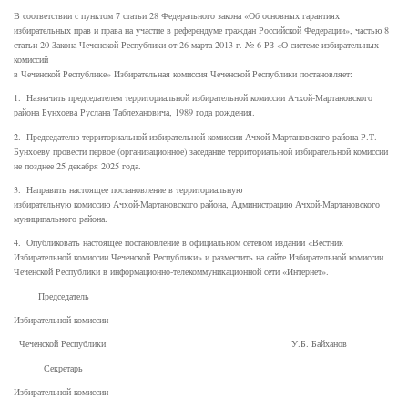
В соответствии с пунктом 7 статьи 28 Федерального закона «Об основных гарантиях
избирательных прав и права на участие в референдуме граждан Российской Федерации», частью 8
статьи 20 Закона Чеченской Республики от 26 марта 2013 г. № 6-РЗ «О системе избирательных
комиссий
в Чеченской Республике» Избирательная комиссия Чеченской Республики постановляет:
1. Назначить председателем территориальной избирательной комиссии Ачхой-Мартановского
района Бунхоева Руслана Таблехановича, 1989 года рождения.
2. Председателю территориальной избирательной комиссии Ачхой-Мартановского района Р.Т.
Бунхоеву провести первое (организационное) заседание территориальной избирательной комиссии
не позднее 25 декабря 2025 года.
3. Направить настоящее постановление в территориальную
избирательную комиссию Ачхой-Мартановского района, Администрацию Ачхой-Мартановского
муниципального района.
4. Опубликовать настоящее постановление в официальном сетевом издании «Вестник
Избирательной комиссии Чеченской Республики» и разместить на сайте Избирательной комиссии
Чеченской Республики в информационно-телекоммуникационной сети «Интернет».
Председатель
Избирательной комиссии
Чеченской Республики У.Б. Байханов
Секретарь
Избирательной комиссии