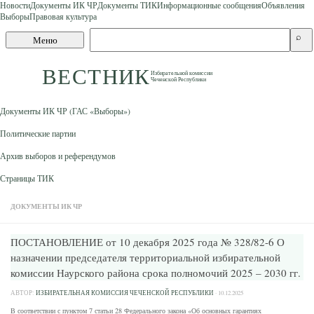
Новости
Документы ИК ЧР
Документы ТИК
Информационные сообщения
Объявления
Выборы
Правовая культура
Skip to content
Поиск
⌕
Меню
по
сайту
ВЕСТНИК
Избирательной комиссии
Чеченской Республики
Документы ИК ЧР (ГАС «Выборы»)
Политические партии
Архив выборов и референдумов
Страницы ТИК
ДОКУМЕНТЫ ИК ЧР
ПОСТАНОВЛЕНИЕ от 10 декабря 2025 года № 328/82-6 О
назначении председателя территориальной избирательной
комиссии Наурского района срока полномочий 2025 – 2030 гг.
АВТОР:
ИЗБИРАТЕЛЬНАЯ КОМИССИЯ ЧЕЧЕНСКОЙ РЕСПУБЛИКИ
·
10.12.2025
В соответствии с пунктом 7 статьи 28 Федерального закона «Об основных гарантиях