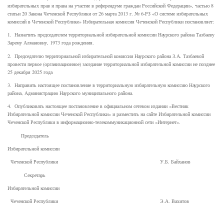
избирательных прав и права на участие в референдуме граждан Российской Федерации», частью 8
статьи 20 Закона Чеченской Республики от 26 марта 2013 г. № 6-РЗ «О системе избирательных
комиссий в Чеченской Республике» Избирательная комиссия Чеченской Республики постановляет:
1. Назначить председателем территориальной избирательной комиссии Наурского района Тазбаеву
Зарему Алмановну, 1973 года рождения.
2. Председателю территориальной избирательной комиссии Наурского района З.А. Тазбаевой
провести первое (организационное) заседание территориальной избирательной комиссии не позднее
25 декабря 2025 года
3. Направить настоящее постановление в территориальную избирательную комиссию Наурского
района, Администрацию Наурского муниципального района.
4. Опубликовать настоящее постановление в официальном сетевом издании «Вестник
Избирательной комиссии Чеченской Республики» и разместить на сайте Избирательной комиссии
Чеченской Республики в информационно-телекоммуникационной сети «Интернет».
Председатель
Избирательной комиссии
Чеченской Республики У.Б. Байханов
Секретарь
Избирательной комиссии
Чеченской Республики Э.А. Вахитов