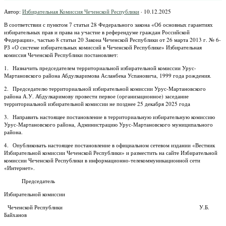
Автор:
Избирательная Комиссия Чеченской Республики
·
10.12.2025
В соответствии с пунктом 7 статьи 28 Федерального закона «Об основных гарантиях
избирательных прав и права на участие в референдуме граждан Российской
Федерации», частью 8 статьи 20 Закона Чеченской Республики от 26 марта 2013 г. № 6-
РЗ «О системе избирательных комиссий в Чеченской Республике» Избирательная
комиссия Чеченской Республики постановляет:
1. Назначить председателем территориальной избирательной комиссии Урус-
Мартановского района Абдулкаримова Асланбека Успановича, 1999 года рождения.
2. Председателю территориальной избирательной комиссии Урус-Мартановского
района А.У. Абдулкаримову провести первое (организационное) заседание
территориальной избирательной комиссии не позднее 25 декабря 2025 года
3. Направить настоящее постановление в территориальную избирательную комиссию
Урус-Мартановского района, Администрацию Урус-Мартановского муниципального
района.
4. Опубликовать настоящее постановление в официальном сетевом издании «Вестник
Избирательной комиссии Чеченской Республики» и разместить на сайте Избирательной
комиссии Чеченской Республики в информационно-телекоммуникационной сети
«Интернет».
Председатель
Избирательной комиссии
Чеченской Республики У.Б.
Байханов