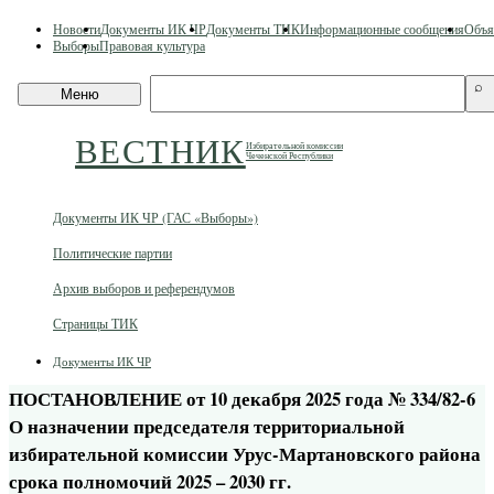
Skip
Новости
Документы ИК ЧР
Документы ТИК
Информационные сообщения
Объя
to
Выборы
Правовая культура
content
Поиск
⌕
Меню
по
сайту
ВЕСТНИК
Избирательной комиссии
Чеченской Республики
Документы ИК ЧР (ГАС «Выборы»)
Политические партии
Архив выборов и референдумов
Страницы ТИК
Документы ИК ЧР
ПОСТАНОВЛЕНИЕ от 10 декабря 2025 года № 334/82-6
О назначении председателя территориальной
избирательной комиссии Урус-Мартановского района
срока полномочий 2025 – 2030 гг.