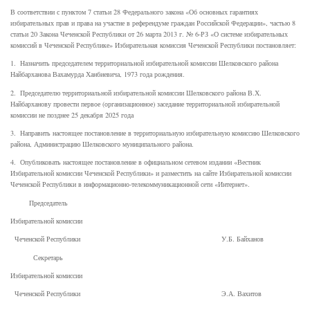
В соответствии с пунктом 7 статьи 28 Федерального закона «Об основных гарантиях
избирательных прав и права на участие в референдуме граждан Российской Федерации», частью 8
статьи 20 Закона Чеченской Республики от 26 марта 2013 г. № 6-РЗ «О системе избирательных
комиссий в Чеченской Республике» Избирательная комиссия Чеченской Республики постановляет:
1. Назначить председателем территориальной избирательной комиссии Шелковского района
Найбарханова Вахамурда Ханбиевича, 1973 года рождения.
2. Председателю территориальной избирательной комиссии Шелковского района В.Х.
Найбарханову провести первое (организационное) заседание территориальной избирательной
комиссии не позднее 25 декабря 2025 года
3. Направить настоящее постановление в территориальную избирательную комиссию Шелковского
района, Администрацию Шелковского муниципального района.
4. Опубликовать настоящее постановление в официальном сетевом издании «Вестник
Избирательной комиссии Чеченской Республики» и разместить на сайте Избирательной комиссии
Чеченской Республики в информационно-телекоммуникационной сети «Интернет».
Председатель
Избирательной комиссии
Чеченской Республики У.Б. Байханов
Секретарь
Избирательной комиссии
Чеченской Республики Э.А. Вахитов