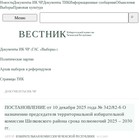
Новости
Документы ИК ЧР
Документы ТИК
Информационные сообщения
Объявления
Выборы
Правовая культура
Skip to content
Поиск
⌕
Меню
по
сайту
ВЕСТНИК
Избирательной комиссии
Чеченской Республики
Документы ИК ЧР (ГАС «Выборы»)
Политические партии
Архив выборов и референдумов
Страницы ТИК
ДОКУМЕНТЫ ИК ЧР
ПОСТАНОВЛЕНИЕ от 10 декабря 2025 года № 342/82-6 О
назначении председателя территориальной избирательной
комиссии Шелковского района срока полномочий 2025 – 2030
гг.
АВТОР:
ИЗБИРАТЕЛЬНАЯ КОМИССИЯ ЧЕЧЕНСКОЙ РЕСПУБЛИКИ
·
10.12.2025