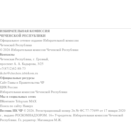
ИЗБИРАТЕЛЬНАЯ КОМИССИЯ
ЧЕЧЕНСКОЙ РЕСПУБЛИКИ
Официальное сетевое издание Избирательной комиссии
Чеченской Республики
© 2026 Избирательная комиссия Чеченской Республики
Контакты
Чеченская Республика, г. Грозный,
проспект А. А. Кадырова, 3/25
+7(8712)62-88-73
ikchr@chechen.izbirkom.ru
Официальные ресурсы
Сайт Главы и Правительства ЧР
ЦИК России
Избирательная комиссия Чеченской Республики
Мы в социальных сетях
ВКонтакте
Telegram
MAX
Поиск по сайту
Наверх
Вестник ИК ЧР
© 2026.
Регистрационный номер Эл № ФС 77-77699 от 17 января 2020
г., выдано РОСКОМНАДЗОРОМ.
16+
Учредитель: Избирательная комиссия Чеченской
Республики.
Гл. редактор: Магамадов М.Ж.