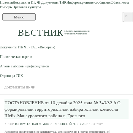
Новости
Документы ИК ЧР
Документы ТИК
Информационные сообщения
Объявления
Выборы
Правовая культура
Skip to content
Поиск
⌕
Меню
по
сайту
ВЕСТНИК
Избирательной комиссии
Чеченской Республики
Документы ИК ЧР (ГАС «Выборы»)
Политические партии
Архив выборов и референдумов
Страницы ТИК
ДОКУМЕНТЫ ИК ЧР
ПОСТАНОВЛЕНИЕ от 10 декабря 2025 года № 343/82-6 О
формировании территориальной избирательной комиссии
Шейх-Мансуровского района г. Грозного
АВТОР:
ИЗБИРАТЕЛЬНАЯ КОМИССИЯ ЧЕЧЕНСКОЙ РЕСПУБЛИКИ
·
10.12.2025
Рассмотрев предложения по кандидатурам для назначения в состав территориальной