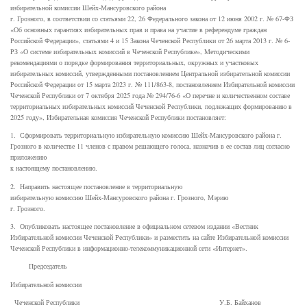
избирательной комиссии Шейх-Мансуровского района
г. Грозного, в соответствии со статьями 22, 26 Федерального закона от 12 июня 2002 г. № 67-ФЗ
«Об основных гарантиях избирательных прав и права на участие в референдуме граждан
Российской Федерации», статьями 4 и 15 Закона Чеченской Республики от 26 марта 2013 г. № 6-
РЗ «О системе избирательных комиссий в Чеченской Республике», Методическими
рекомендациями о порядке формирования территориальных, окружных и участковых
избирательных комиссий, утвержденными постановлением Центральной избирательной комиссии
Российской Федерации от 15 марта 2023 г. № 111/863-8, постановлением Избирательной комиссии
Чеченской Республики от 7 октября 2025 года № 294/76-6 «О перечне и количественном составе
территориальных избирательных комиссий Чеченской Республики, подлежащих формированию в
2025 году», Избирательная комиссия Чеченской Республики постановляет:
1. Сформировать территориальную избирательную комиссию Шейх-Мансуровского района г.
Грозного в количестве 11 членов с правом решающего голоса, назначив в ее состав лиц согласно
приложению
к настоящему постановлению.
2. Направить настоящее постановление в территориальную
избирательную комиссию Шейх-Мансуровского района г. Грозного, Мэрию
г. Грозного.
3. Опубликовать настоящее постановление в официальном сетевом издании «Вестник
Избирательной комиссии Чеченской Республики» и разместить на сайте Избирательной комиссии
Чеченской Республики в информационно-телекоммуникационной сети «Интернет».
Председатель
Избирательной комиссии
Чеченской Республики У.Б. Байханов