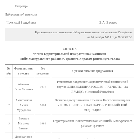
Секретарь
Избирательной комиссии
Чеченской Республики Э.А. Вахитов
Приложение к постановлению Избирательной комиссии Чеченской Республики
от 10 декабря 2025 года № 343/82-6
СПИСОК
членов территориальной избирательной комиссии
Шейх-Мансуровского района г. Грозного с правом решающего голоса
№
Фамилия, имя,
Год
Субъект внесения предложения
п/п
отчество
рождения
Региональное отделение Социалистической политической
Абалаева
1
1978
партии «СПРАВЕДЛИВАЯ РОССИЯ – ПАТРИОТЫ – ЗА
Разет Лечаевна
ПРАВДУ» в Чеченской Республике
Ахматханова
Чеченское республиканское отделение Политической партии
2
Амина
2007
«КОММУНИСТИЧЕСКАЯ ПАРТИЯ РОССИИЙСКОЙ
Мурадовна
ФЕДЕРАЦИИ
Вахитов
Территориальная избирательная комиссия Шейх-Мансуровского
3
Магомед
1996
района г. Грозного
Элаевич
Джабрагимов