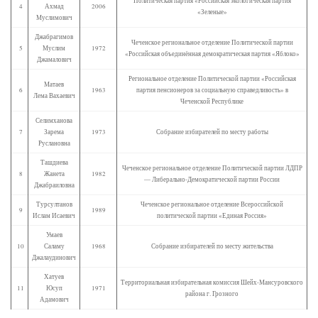
Политическая партия «Российская экологическая партия
4
Ахмад
2006
«Зеленые»
Муслимович
Джабрагимов
Чеченское региональное отделение Политической партии
5
Муслим
1972
«Российская объединённая демократическая партия «Яблоко»
Джамалович
Региональное отделение Политической партии «Российская
Матаев
6
1963
партия пенсионеров за социальную справедливость» в
Лема Вахаевич
Чеченской Республике
Селимханова
7
Зарема
1973
Собрание избирателей по месту работы
Руслановна
Ташдиева
Чеченское региональное отделение Политической партии ЛДПР
8
Жанета
1982
— Либерально-Демократической партии России
Джабраиловна
Турсултанов
Чеченское региональное отделение Всероссийской
9
1989
Ислам Исаевич
политической партии «Единая Россия»
Умаев
10
Саламу
1968
Собрание избирателей по месту жительства
Джалаудинович
Хатуев
Территориальная избирательная комиссия Шейх-Мансуровского
11
Юсуп
1971
района г. Грозного
Адамович