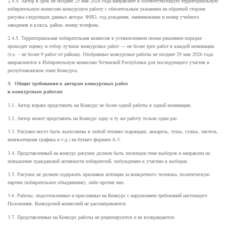
2.4.4. Автор в срок не позднее 25 мая 2026 года направляет в соответствующую территориальную
избирательную комиссию конкурсную работу с обязательным указанием на обратной стороне
рисунка следующих данных автора: ФИО, год рождения, наименование и номер учебного
заведения и класса, район, номер телефона.
2.4.5. Территориальная избирательная комиссия в установленном своим решением порядке
проводит оценку и отбор лучших конкурсных работ — не более трех работ в каждой номинации
(т.е. – не более 9 работ от района). Отобранные конкурсные работы не позднее 29 мая 2026 года
направляются в Избирательную комиссию Чеченской Республики для последующего участия в
республиканском этапе Конкурса.
3. Общие требования к авторам конкурсных работ
и конкурсным работам
3.1. Автор вправе представить на Конкурс не более одной работы в одной номинации.
3.2. Автор может представить на Конкурс одну и ту же работу только один раз.
3.3. Рисунки могут быть выполнены в любой технике (карандаш, акварель, тушь, гуашь, пастель,
компьютерная графика и т.д.) на бумаге формата А-3.
3.4. Представленный на конкурс рисунок должен быть посвящен теме выборов и направлен на
повышение гражданской активности избирателей, побуждению к участию в выборах.
3.5. Рисунок не должен содержать признаков агитации за конкретного человека, политическую
партию (избирательное объединение), либо против них.
3.6. Работы, подготовленные и присланные на Конкурс с нарушением требований настоящего
Положения, Конкурсной комиссией не рассматриваются.
3.7. Представленные на Конкурс работы не рецензируются и не возвращаются.