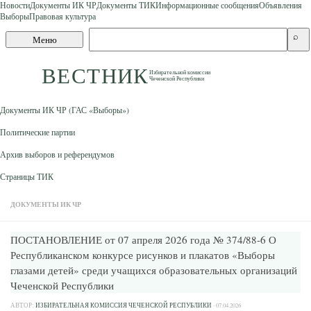
Новости
Документы ИК ЧР
Документы ТИК
Информационные сообщения
Объявления
Выборы
Правовая культура
Skip to content
Поиск
⌕
Меню
по
сайту
ВЕСТНИК
Избирательной комиссии
Чеченской Республики
Документы ИК ЧР (ГАС «Выборы»)
Политические партии
Архив выборов и референдумов
Страницы ТИК
ДОКУМЕНТЫ ИК ЧР
ПОСТАНОВЛЕНИЕ от 07 апреля 2026 года № 374/88-6 О
Республиканском конкурсе рисунков и плакатов «Выборы
глазами детей» среди учащихся образовательных организаций
Чеченской Республики
АВТОР:
ИЗБИРАТЕЛЬНАЯ КОМИССИЯ ЧЕЧЕНСКОЙ РЕСПУБЛИКИ
·
07.04.2026