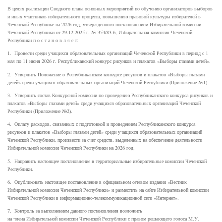
В целях реализации Сводного плана основных мероприятий по обучению организаторов выборов
и иных участников избирательного процесса, повышению правовой культуры избирателей в
Чеченской Республике на 2026 год, утвержденного постановлением Избирательной комиссии
Чеченской Республики от 29.12.2025 г. № 354/83-6, Избирательная комиссия Чеченской
Республики п о с т а н о в л я е т:
1. Провести среди учащихся образовательных организаций Чеченской Республики в период с 1
мая по 11 июня 2026 г. Республиканский конкурс рисунков и плакатов «Выборы глазами детей».
2. Утвердить Положение о Республиканском конкурсе рисунков и плакатов «Выборы глазами
детей» среди учащихся образовательных организаций Чеченской Республики (Приложение №1).
3. Утвердить состав Конкурсной комиссии по проведению Республиканского конкурса рисунков и
плакатов «Выборы глазами детей» среди учащихся образовательных организаций Чеченской
Республики (Приложение №2).
4. Оплату расходов, связанных с подготовкой и проведением Республиканского конкурса
рисунков и плакатов «Выборы глазами детей» среди учащихся образовательных организаций
Чеченской Республики, произвести за счет средств, выделенных на обеспечение деятельности
Избирательной комиссии Чеченской Республики на 2026 год.
5. Направить настоящее постановление в территориальные избирательные комиссии Чеченской
Республики.
6. Опубликовать настоящее постановление в официальном сетевом издании «Вестник
Избирательной комиссии Чеченской Республики» и разместить на сайте Избирательной комиссии
Чеченской Республики в информационно-телекоммуникационной сети «Интернет».
7. Контроль за выполнением данного постановления возложить
на члена Избирательной комиссии Чеченской Республики с правом решающего голоса М.У.