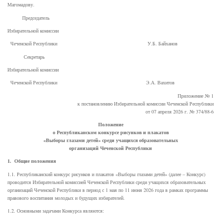
Магомадову.
Председатель
Избирательной комиссии
Чеченской Республики У.Б. Байханов
Секретарь
Избирательной комиссии
Чеченской Республики Э.А. Вахитов
Приложение № 1
к постановлению Избирательной комиссии Чеченской Республики
от 07 апреля 2026 г. № 374/88-6
Положение
о Республиканском конкурсе рисунков и плакатов
«Выборы глазами детей» среди учащихся образовательных
организаций Чеченской Республики
1. Общие положения
1.1. Республиканский конкурс рисунков и плакатов «Выборы глазами детей» (далее – Конкурс)
проводится Избирательной комиссией Чеченской Республики среди учащихся образовательных
организаций Чеченской Республики в период с 1 мая по 11 июня 2026 года в рамках программы
правового воспитания молодых и будущих избирателей.
1.2. Основными задачами Конкурса являются: