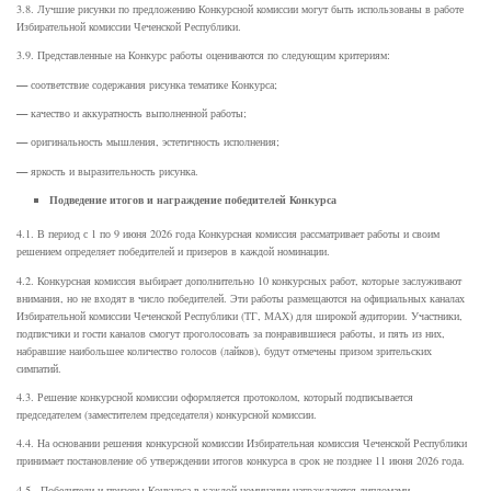
3.8. Лучшие рисунки по предложению Конкурсной комиссии могут быть использованы в работе
Избирательной комиссии Чеченской Республики.
3.9. Представленные на Конкурс работы оцениваются по следующим критериям:
—
соответствие содержания рисунка тематике Конкурса;
—
качество и аккуратность выполненной работы;
—
оригинальность мышления, эстетичность исполнения;
—
яркость и выразительность рисунка.
Подведение итогов и награждение победителей Конкурса
4.1. В период с 1 по 9 июня 2026 года Конкурсная комиссия рассматривает работы и своим
решением определяет победителей и призеров в каждой номинации.
4.2. Конкурсная комиссия выбирает дополнительно 10 конкурсных работ, которые заслуживают
внимания, но не входят в число победителей. Эти работы размещаются на официальных каналах
Избирательной комиссии Чеченской Республики (ТГ, МАХ) для широкой аудитории. Участники,
подписчики и гости каналов смогут проголосовать за понравившиеся работы, и пять из них,
набравшие наибольшее количество голосов (лайков), будут отмечены призом зрительских
симпатий.
4.3. Решение конкурсной комиссии оформляется протоколом, который подписывается
председателем (заместителем председателя) конкурсной комиссии.
4.4. На основании решения конкурсной комиссии Избирательная комиссия Чеченской Республики
принимает постановление об утверждении итогов конкурса в срок не позднее 11 июня 2026 года.
4.5. Победители и призеры Конкурса в каждой номинации награждаются дипломами