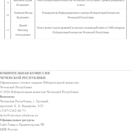
Байханов Адлан
Член Избирательной комиссии Чеченской Республики с правом решающего
9
Исламович
голоса
Ханбиев Мехди
Руководитель Информационного центра Избирательной комиссии
10
Курбиевич
Чеченской Республики
Дадаев
Консультант отдела правовой культуры и взаимодействия со СМИ аппарата
11
Магомед
Избирательной комиссии Чеченской Республики
Алхазурович
ИЗБИРАТЕЛЬНАЯ КОМИССИЯ
ЧЕЧЕНСКОЙ РЕСПУБЛИКИ
Официальное сетевое издание Избирательной комиссии
Чеченской Республики
© 2026 Избирательная комиссия Чеченской Республики
Контакты
Чеченская Республика, г. Грозный,
проспект А. А. Кадырова, 3/25
+7(8712)62-88-73
ikchr@chechen.izbirkom.ru
Официальные ресурсы
Сайт Главы и Правительства ЧР
ЦИК России