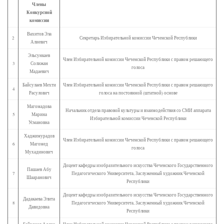
Члены
Конкурсной
комиссии
Вахитов Эла
2
Секретарь Избирательной комиссии Чеченской Республики
Алиевич
Эльсункаев
Член Избирательной комиссии Чеченской Республики с правом решающего
3
Солижан
голоса
Мадаевич
Байсулаев Мехти
Член Избирательной комиссии Чеченской Республики с правом решающего
4
Расулович
голоса на постоянной (штатной) основе
Магомадова
Начальник отдела правовой культуры и взаимодействия со СМИ аппарата
5
Марина
Избирательной комиссии Чеченской Республики
Усмановна
Хаджимурадов
Член Избирательной комиссии Чеченской Республики с правом решающего
6
Магомед
голоса
Мухадинович
Доцент кафедры изобразительного искусства Чеченского Государственного
Пашаев Абу
7
Педагогического Университета, Заслуженный художник Чеченской
Шааранович
Республики
Доцент кафедры изобразительного искусства Чеченского Государственного
Дадакаева Элита
8
Педагогического Университета, Заслуженный художник Чеченской
Давидовна
Республики