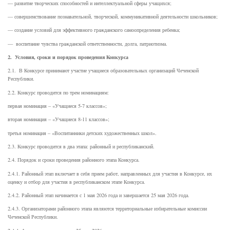
— развитие творческих способностей и интеллектуальной сферы учащихся;
— совершенствование познавательной, творческой, коммуникативной деятельности школьников;
— создание условий для эффективного гражданского самоопределения ребенка;
— воспитание чувства гражданской ответственности, долга, патриотизма.
2. Условия, сроки и порядок проведения Конкурса
2.1. В Конкурсе принимают участие учащиеся образовательных организаций Чеченской
Республики.
2.2. Конкурс проводится по трем номинациям:
первая номинация – «Учащиеся 5-7 классов»;
вторая номинация – «Учащиеся 8-11 классов»;
третья номинация – «Воспитанники детских художественных школ».
2.3. Конкурс проводится в два этапа: районный и республиканский.
2.4. Порядок и сроки проведения районного этапа Конкурса.
2.4.1. Районный этап включает в себя прием работ, направленных для участия в Конкурсе, их
оценку и отбор для участия в республиканском этапе Конкурса.
2.4.2. Районный этап начинается с 1 мая 2026 года и завершается 25 мая 2026 года.
2.4.3. Организаторами районного этапа являются территориальные избирательные комиссии
Чеченской Республики.