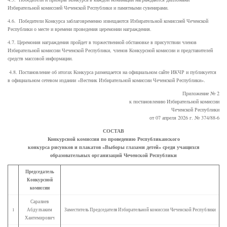
Избирательной комиссией Чеченской Республики и памятными сувенирами.
4.6. Победители Конкурса заблаговременно извещаются Избирательной комиссией Чеченской
Республики о месте и времени проведения церемонии награждения.
4.7. Церемония награждения пройдет в торжественной обстановке в присутствии членов
Избирательной комиссии Чеченской Республики, членов Конкурсной комиссии и представителей
средств массовой информации.
4.8. Постановление об итогах Конкурса размещается на официальном сайте ИКЧР и публикуется
в официальном сетевом издании «Вестник Избирательной комиссии Чеченской Республики».
Приложение № 2
к постановлению Избирательной комиссии
Чеченской Республики
от 07 апреля 2026 г. № 374/88-6
СОСТАВ
Конкурсной комиссии по проведению Республиканского
конкурса рисунков и плакатов «Выборы глазами детей» среди учащихся
образовательных организаций Чеченской Республики
Председатель
Конкурсной
комиссии
Саралиев
1
Абдулхаким
Заместитель Председателя Избирательной комиссии Чеченской Республики
Хантемирович