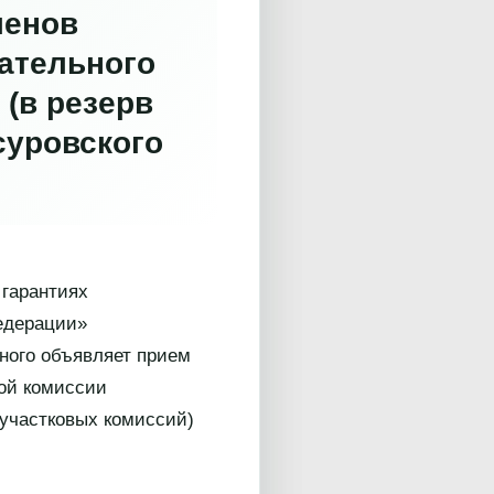
ленов
ательного
а
(в резерв
суровского
 гарантиях
едерации»
ного объявляет прием
ной комиссии
 участковых комиссий)