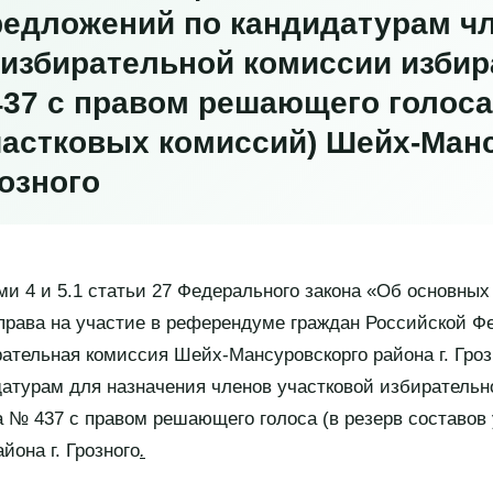
редложений по кандидатурам ч
 избирательной комиссии избир
437
с правом решающего голос
частковых комиссий) Шейх-Ман
розного
ми 4 и 5.1 статьи 27 Федерального закона «Об основных
права на участие в референдуме граждан Российской Ф
ательная комиссия Шейх-Мансуровскорго района г. Гроз
атурам для назначения членов участковой избиратель
а № 437 с правом решающего голоса (в резерв составов
йона г. Грозного
.