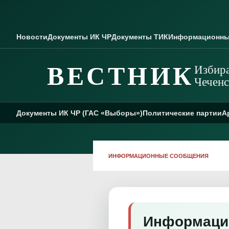
Skip to content
Новости
Документы ИК ЧР
Документы ТИК
Информационны
ВЕСТНИК
Избира
Чеченс
Документы ИК ЧР (ГАС «Выборы»)
Политические партии
А
ИНФОРМАЦИОННЫЕ СООБЩЕНИЯ
Информаци