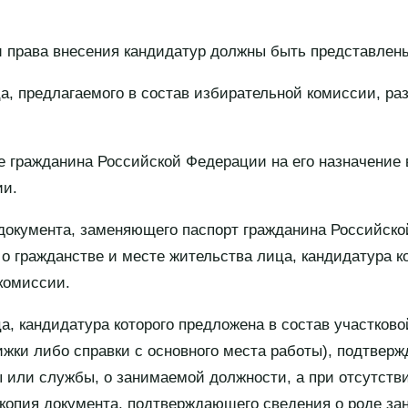
и права внесения кандидатур должны быть представлен
а, предлагаемого в состав избирательной комиссии, ра
е гражданина Российской Федерации на его назначение 
ии.
 документа, заменяющего паспорт гражданина Российск
о гражданстве и месте жительства лица, кандидатура к
комиссии.
ца, кандидатура которого предложена в состав участков
ижки либо справки с основного места работы), подтвер
 или службы, о занимаемой должности, а при отсутств
опия документа, подтверждающего сведения о роде заня