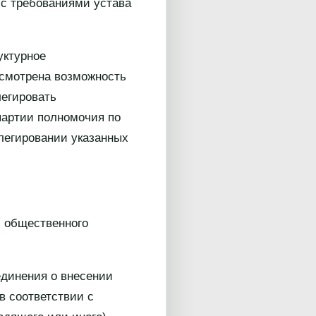
 с требованиями устава
уктурное
усмотрена возможность
легировать
партии полномочия по
легировании указанных
м общественного
единения о внесении
в соответствии с