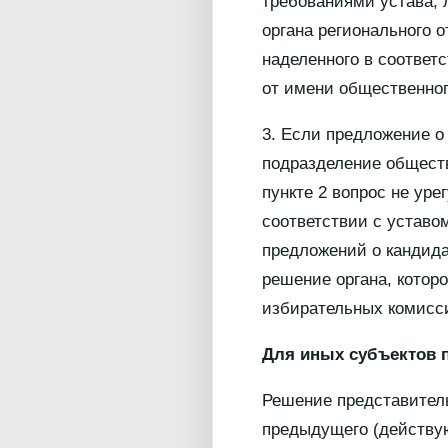
требованиями устава, 
органа регионального 
наделенного в соответ
от имени общественног
3. Если предложение о
подразделение обществ
пункте 2 вопрос не ур
соответствии с уставо
предложений о кандида
решение органа, котор
избирательных комисс
Для иных субъектов п
Решение представитель
предыдущего (действую