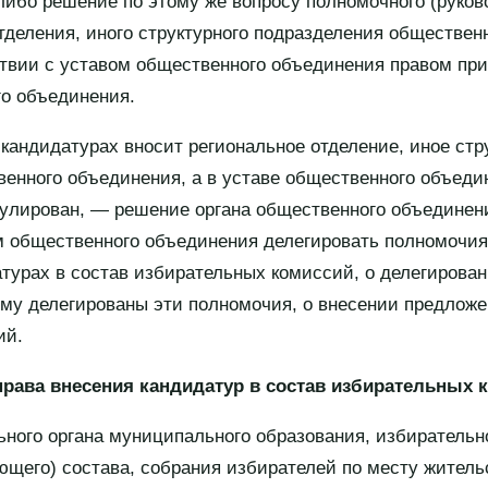
либо решение по этому же вопросу полномочного (руков
отделения, иного структурного подразделения обществен
ствии с уставом общественного объединения правом пр
о объединения.
 кандидатурах вносит региональное отделение, иное стр
енного объединения, а в уставе общественного объеди
егулирован, — решение органа общественного объединен
м общественного объединения делегировать полномочия
турах в состав избирательных комиссий, о делегирова
ому делегированы эти полномочия, о внесении предложе
ий.
рава внесения кандидатур в состав избирательных 
ного органа муниципального образования, избиратель
щего) состава, собрания избирателей по месту житель