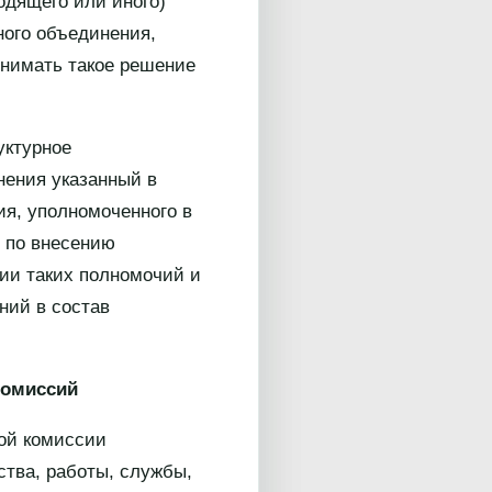
одящего или иного)
ного объединения,
инимать такое решение
уктурное
нения указанный в
ия, уполномоченного в
 по внесению
нии таких полномочий и
ний в состав
комиссий
ной комиссии
ства, работы, службы,