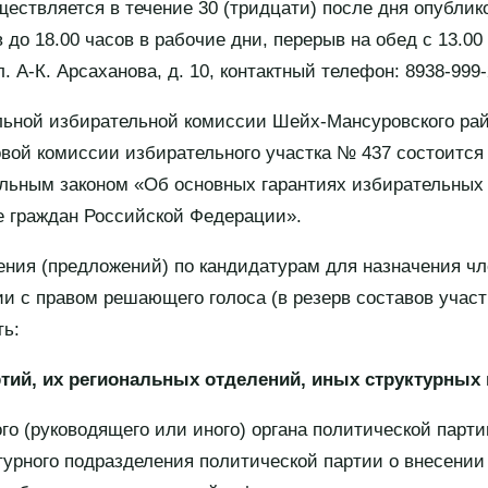
ествляется в течение 30 (тридцати) после дня опублик
 до 18.00 часов в рабочие дни, перерыв на обед с 13.00 
л. А-К. Арсаханова, д. 10, контактный телефон: 8938-999-
ьной избирательной комиссии Шейх-Мансуровского район
ой комиссии избирательного участка № 437 состоится 
ьным законом «Об основных гарантиях избирательных 
е граждан Российской Федерации».
ния (предложений) по кандидатурам для назначения чл
и с правом решающего голоса (в резерв составов учас
ть:
тий, их региональных отделений, иных структурных
го (руководящего или иного) органа политической парти
ктурного подразделения политической партии о внесени