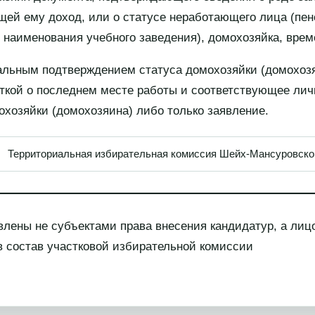
щей ему доход, или о статусе неработающего лица (пен
 наименования учебного заведения), домохозяйка, вре
альным подтверждением статуса домохозяйки (домохоз
еткой о последнем месте работы и соответствующее лич
охозяйки (домохозяина) либо только заявление.
Территориальная избирательная комиссия Шейх-Мансуровского 
авлены не субъектами права внесения кандидатур, а лиц
 в состав участковой избирательной комиссии