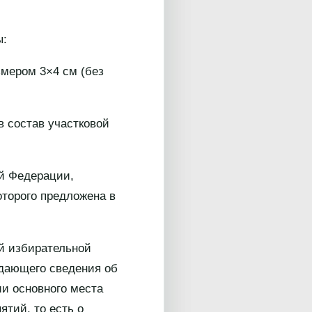
ы:
змером 3×4 см (без
в состав участковой
ой Федерации,
оторого предложена в
ой избирательной
ждающего сведения об
ии основного места
тий, то есть о