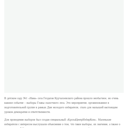
В детском саду №1 «Нана» села Гелдаган Курчалоевского района прошло необычное, но очень
важное событие – выборы Главы сказочного леса. Это мероприятие, организованное в
подготовительной группе в рамках Дня молодого избирателя, стало для малышей настоящим
уроком демократии и ответственности.
Для проведения выборов был создан специальный «КрохаЦентрИзбирКом». Маленькие
избиратели с интересом выслушали объяснение о том, что такое выборы, их значение, а также о