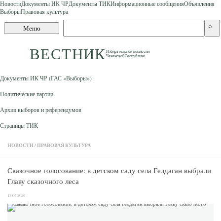
Новости
Документы ИК ЧР
Документы ТИК
Информационные сообщения
Объявления
Выборы
Правовая культура
Skip to content
Поиск
⌕
Меню
по
сайту
ВЕСТНИК
Избирательной комиссии
Чеченской Республики
Документы ИК ЧР (ГАС «Выборы»)
Политические партии
Архив выборов и референдумов
Страницы ТИК
НОВОСТИ
/
ПРАВОВАЯ КУЛЬТУРА
Сказочное голосование: в детском саду села Гелдаган выбрали
Главу сказочного леса
13.04.2026