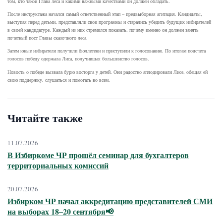
том, кто такой Глава леса и какими важными качествами он должен обладать.
После инструктажа начался самый ответственный этап – предвыборная агитация. Кандидаты,
выступая перед детьми, представляли свои программы и старались убедить будущих избирателей
в своей кандидатуре. Каждый из них стремился показать, почему именно он должен занять
почетный пост Главы сказочного леса.
Затем юные избиратели получили бюллетени и приступили к голосованию. По итогам подсчета
голосов победу одержала Лиса, получившая большинство голосов.
Новость о победе вызвала бурю восторга у детей. Они радостно аплодировали Лисе, обещая ей
свою поддержку, слушаться и помогать во всем.
Читайте также
11.07.2026
В Избиркоме ЧР прошёл семинар для бухгалтеров
территориальных комиссий
20.07.2026
Избирком ЧР начал аккредитацию представителей СМИ
на выборах 18–20 сентября📢