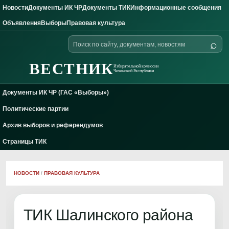
Новости
Документы ИК ЧР
Документы ТИК
Информационные сообщения
Skip to content
Объявления
Выборы
Правовая культура
Поиск
⌕
по
сайту
ВЕСТНИК
Избирательной комиссии
Чеченской Республики
Документы ИК ЧР (ГАС «Выборы»)
Политические партии
Архив выборов и референдумов
Страницы ТИК
НОВОСТИ
/
ПРАВОВАЯ КУЛЬТУРА
ТИК Шалинского района