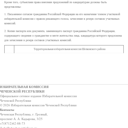
Кроме того, субъектами права внесения предложений по кандидатурам должны быть
представлены:
1. Письменное согласие гражданина Российской Федерации на его назначение членом участковой
избирательной комиссии с правом решающего голоса, зачисление в резерв составов участковых
комиссий.
2. Копия паспорта или документа, заменяющего паспорт гражданина Российской Федерации,
содержащего сведения о гражданстве и месте жительства лица, кандидатура которого предложена
для зачисления в резерв составов участковых комиссий.
Территориальная избирательная комиссия Шелковского района
ИЗБИРАТЕЛЬНАЯ КОМИССИЯ
ЧЕЧЕНСКОЙ РЕСПУБЛИКИ
Официальное сетевое издание Избирательной комиссии
Чеченской Республики
© 2026 Избирательная комиссия Чеченской Республики
Контакты
Чеченская Республика, г. Грозный,
проспект А. А. Кадырова, 3/25
+7(8712)62-88-73
ikchr@chechen.izbirkom.ru