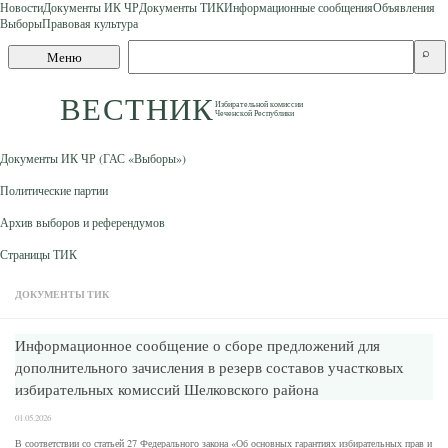
Новости
Документы ИК ЧР
Документы ТИК
Информационные сообщения
Объявления
Выборы
Правовая культура
Skip to content
Поиск
⌕
Меню
по
сайту
ВЕСТНИК
Избирательной комиссии
Чеченской Республики
Документы ИК ЧР (ГАС «Выборы»)
Политические партии
Архив выборов и референдумов
Страницы ТИК
ДОКУМЕНТЫ ТИК
Информационное сообщение о сборе предложений для
дополнительного зачисления в резерв составов участковых
избирательных комиссий Шелковского района
01.05.2026
В соответствии со статьей 27 Федерального закона «Об основных гарантиях избирательных прав и