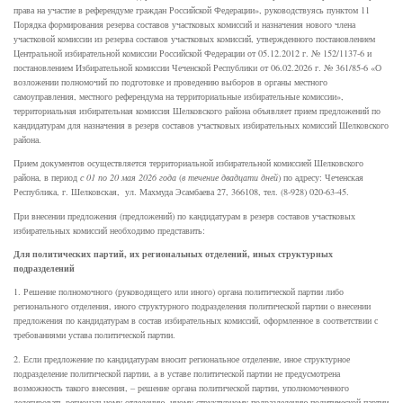
права на участие в референдуме граждан Российской Федерации», руководствуясь пунктом 11
Порядка формирования резерва составов участковых комиссий и назначения нового члена
участковой комиссии из резерва составов участковых комиссий, утвержденного постановлением
Центральной избирательной комиссии Российской Федерации от 05.12.2012 г. № 152/1137-6 и
постановлением Избирательной комиссии Чеченской Республики от 06.02.2026 г. № 361/85-6 «О
возложении полномочий по подготовке и проведению выборов в органы местного
самоуправления, местного референдума на территориальные избирательные комиссии»,
территориальная избирательная комиссия Шелковского района объявляет прием предложений по
кандидатурам для назначения в резерв составов участковых избирательных комиссий Шелковского
района.
Прием документов осуществляется территориальной избирательной комиссией Шелковского
района, в период
с 01 по 20 мая 2026 года
(
в течение двадцати дней
) по адресу: Чеченская
Республика, г. Шелковская, ул. Махмуда Эсамбаева 27, 366108, тел. (8-928) 020-63-45.
При внесении предложения (предложений) по кандидатурам в резерв составов участковых
избирательных комиссий необходимо представить:
Для политических партий, их региональных отделений, иных структурных
подразделений
1. Решение полномочного (руководящего или иного) органа политической партии либо
регионального отделения, иного структурного подразделения политической партии о внесении
предложения по кандидатурам в состав избирательных комиссий, оформленное в соответствии с
требованиями устава политической партии.
2. Если предложение по кандидатурам вносит региональное отделение, иное структурное
подразделение политической партии, а в уставе политической партии не предусмотрена
возможность такого внесения, – решение органа политической партии, уполномоченного
делегировать региональному отделению, иному структурному подразделению политической партии