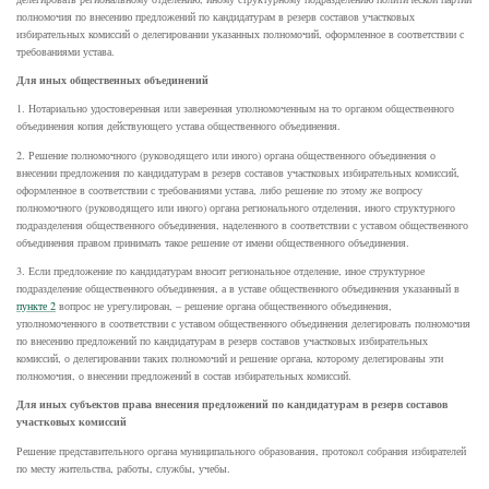
полномочия по внесению предложений по кандидатурам в резерв составов участковых
избирательных комиссий о делегировании указанных полномочий, оформленное в соответствии с
требованиями устава.
Для иных общественных объединений
1. Нотариально удостоверенная или заверенная уполномоченным на то органом общественного
объединения копия действующего устава общественного объединения.
2. Решение полномочного (руководящего или иного) органа общественного объединения о
внесении предложения по кандидатурам в резерв составов участковых избирательных комиссий,
оформленное в соответствии с требованиями устава, либо решение по этому же вопросу
полномочного (руководящего или иного) органа регионального отделения, иного структурного
подразделения общественного объединения, наделенного в соответствии с уставом общественного
объединения правом принимать такое решение от имени общественного объединения.
3. Если предложение по кандидатурам вносит региональное отделение, иное структурное
подразделение общественного объединения, а в уставе общественного объединения указанный в
пункте 2
вопрос не урегулирован, – решение органа общественного объединения,
уполномоченного в соответствии с уставом общественного объединения делегировать полномочия
по внесению предложений по кандидатурам в резерв составов участковых избирательных
комиссий, о делегировании таких полномочий и решение органа, которому делегированы эти
полномочия, о внесении предложений в состав избирательных комиссий.
Для иных субъектов права внесения предложений по кандидатурам в резерв составов
участковых комиссий
Решение представительного органа муниципального образования, протокол собрания избирателей
по месту жительства, работы, службы, учебы.