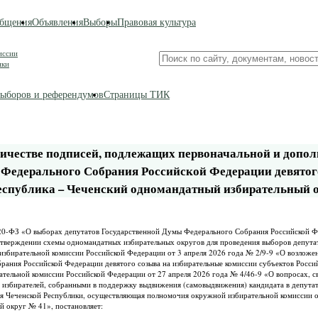
бщения
Объявления
Выборы
Правовая культура
иссии
Поиск
ики
по
сайту
ыборов и референдумов
Страницы ТИК
личестве подписей, подлежащих первоначальной и допо
 Федерального Собрания Российской Федерации девятог
еспублика – Чеченский одномандатный избирательный о
 № 20-ФЗ «О выборах депутатов Государственной Думы Федерального Собрания Российской Ф
 утверждении схемы одномандатных избирательных округов для проведения выборов депут
избирательной комиссии Российской Федерации от 3 апреля 2026 года № 2/9-9 «О возло
рания Российской Федерации девятого созыва на избирательные комиссии субъектов Росси
ательной комиссии Российской Федерации от 27 апреля 2026 года № 4/46-9 «О вопросах, с
 избирателей, собранными в поддержку выдвижения (самовыдвижения) кандидата в депута
ия Чеченской Республики, осуществляющая полномочия окружной избирательной комиссии
й округ № 41», постановляет: