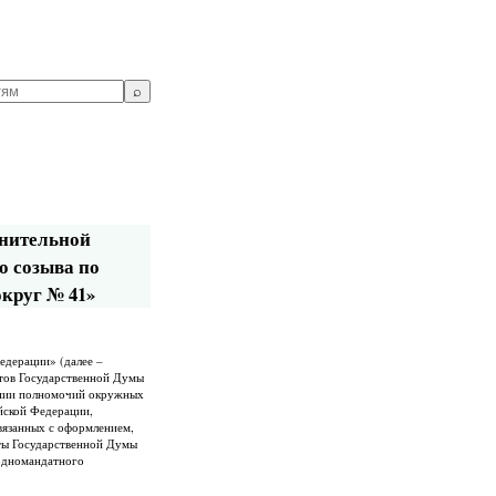
⌕
лнительной
о созыва по
круг № 41»
едерации» (далее –
атов Государственной Думы
жении полномочий окружных
йской Федерации,
вязанных с оформлением,
ты Государственной Думы
 одномандатного