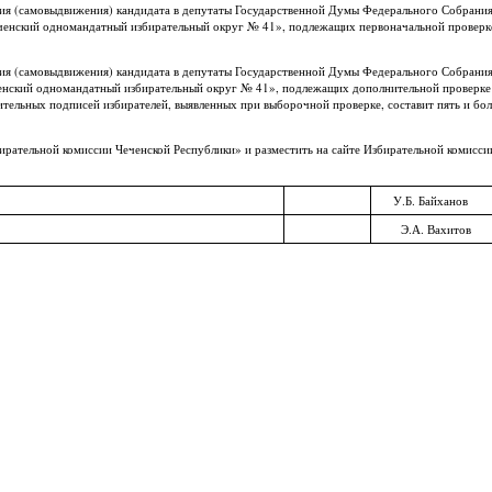
ния (самовыдвижения) кандидата в депутаты Государственной Думы Федерального Собрани
ченский одномандатный избирательный округ № 41», подлежащих первоначальной проверке
ния (самовыдвижения) кандидата в депутаты Государственной Думы Федерального Собрани
енский одномандатный избирательный округ № 41», подлежащих дополнительной проверке 
вительных подписей избирателей, выявленных при выборочной проверке, составит пять и бо
рательной комиссии Чеченской Республики» и разместить на сайте Избирательной комисси
У.Б. Байханов
Э.А. Вахитов