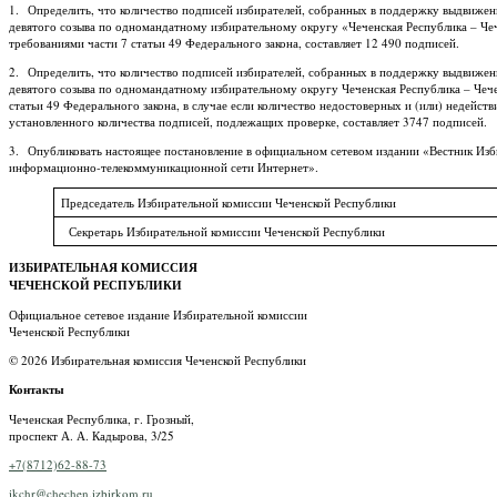
1. Определить, что количество подписей избирателей, собранных в поддержку выдвиже
девятого созыва по одномандатному избирательному округу «Чеченская Республика – Че
требованиями части 7 статьи 49 Федерального закона, составляет 12 490 подписей.
2. Определить, что количество подписей избирателей, собранных в поддержку выдвиже
девятого созыва по одномандатному избирательному округу Чеченская Республика – Чеч
статьи 49 Федерального закона, в случае если количество недостоверных и (или) недейст
установленного количества подписей, подлежащих проверке, составляет 3747 подписей.
3. Опубликовать настоящее постановление в официальном сетевом издании «Вестник Изби
информационно-телекоммуникационной сети Интернет».
Председатель Избирательной комиссии Чеченской Республики
Секретарь Избирательной комиссии Чеченской Республики
ИЗБИРАТЕЛЬНАЯ КОМИССИЯ
ЧЕЧЕНСКОЙ РЕСПУБЛИКИ
Официальное сетевое издание Избирательной комиссии
Чеченской Республики
© 2026 Избирательная комиссия Чеченской Республики
Контакты
Чеченская Республика, г. Грозный,
проспект А. А. Кадырова, 3/25
+7(8712)62-88-73
ikchr@chechen.izbirkom.ru