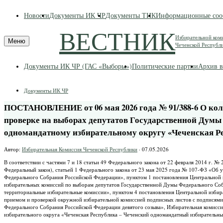
Skip
Новости
Документы ИК ЧР
Документы ТИК
Информационные соо
to
content
ВЕСТНИК
Избирательной ком
Меню
Чеченской Республ
Документы ИК ЧР (ГАС «Выборы»)
Политические партии
Архив в
Документы ИК ЧР
ПОСТАНОВЛЕНИЕ от 06 мая 2026 года № 91/388-6 О ко
проверке на выборах депутатов Государственной Думы
одномандатному избирательному округу «Чеченская Р
Автор:
Избирательная Комиссия Чеченской Республики
·
07.05.2026
В соответствии с частями 7 и 18 статьи 49 Федерального закона от 22 февраля 2014 г.
Федеральный закон), статьей 1 Федерального закона от 23 мая 2025 года № 107-ФЗ «Об
Федерального Собрания Российской Федерации», пунктом 1 постановления Центральной 
избирательных комиссий по выборам депутатов Государственной Думы Федерального Соб
территориальные избирательные комиссии», пунктом 4 постановления Центральной избир
приемом и проверкой окружной избирательной комиссией подписных листов с подписями
Федерального Собрания Российской Федерации девятого созыва», Избирательная комисс
избирательного округа «Чеченская Республика – Чеченский одномандатный избирательны