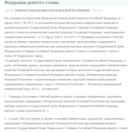
Федерации девятого созыва
АВТОР:
ИЗБИРАТЕЛЬНАЯ КОМИССИЯ ЧЕЧЕНСКОЙ РЕСПУБЛИКИ
·
07.05.2026
На основании постановлений Центральной избирательной комиссии Российской Федерации от 3
апреля 2026 г. № 2/9-9 «О возложении полномочий окружных избирательных комиссий по
выборам депутатов Государственной Думы Федерального Собрания Российской Федерации
девятого созыва на избирательные комиссии субъектов Российской Федерации, территориальные
избирательные комиссии», от 27 апреля 2026 г. № 4/42-9 «О Примерном положении о Рабочей
группе по приему и проверке избирательных документов, представляемых кандидатами в
окружную избирательную комиссию при проведении выборов депутатов Государственной Думы
Федерального Собрания Российской Федерации девятого созыва» в соответствии с частью 2
статьи 49 Федерального закона
«О выборах депутатов Государственной Думы Федерального Собрания Российской Федерации» в
целях обеспечения приема и проверки документов, представляемых кандидатами в Избирательную
комиссию Чеченской Республики при проведении выборов депутатов Государственной Думы
Федерального Собрания Российской Федерации девятого созыва, Избирательная комиссия
Чеченской Республики, осуществляющая полномочия окружной избирательной комиссии
одномандатного избирательного округа «Чеченская Республика — Чеченский одномандатный
избирательный округ № 41», постановляет:
1. Утвердить Положение о Рабочей группе по приему и проверке избирательных документов,
представляемых кандидатами в Избирательную комиссию Чеченской Республики при проведении
выборов депутатов Государственной Думы Федерального Собрания Российской Федерации
девятого созыва (приложение № 1).
2. Создать Рабочую группу по приему и проверке избирательных документов, представляемых
кандидатами в Избирательную комиссию Чеченской Республики при проведении выборов
депутатов Государственной Думы Федерального Собрания Российской Федерации девятого созыва