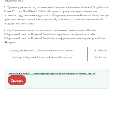
(приложение № 2).
3. Признать утратившим силу постановление Избирательной комиссии Чеченской Республики от
26 мая 2021 года № 495/146-5 «О Рабочей группе по приему и проверке избирательных
документов, представляемых кандидатами в Избирательную комиссию Чеченской Республики при
проведении выборов депутатов Государственной Думы Федерального Собрания Российской
Федерации восьмого созыва».
4. Опубликовать настоящее постановление в официальном сетевом издании «Вестник
Избирательной комиссии Чеченской Республики» и разместить на официальном сайте
Избирательной комиссии Чеченской Республики в информационно-телекоммуникационной сети
«Интернет».
Председатель Избирательной комиссии Чеченской Республики
У.Б. Байханов
Секретарь Избирательной комиссии Чеченской Республики
Э.А. Вахитов
Постановление №391 91 О Рабочей группе по приему и проверке избир документов ОИК+++
Скачать