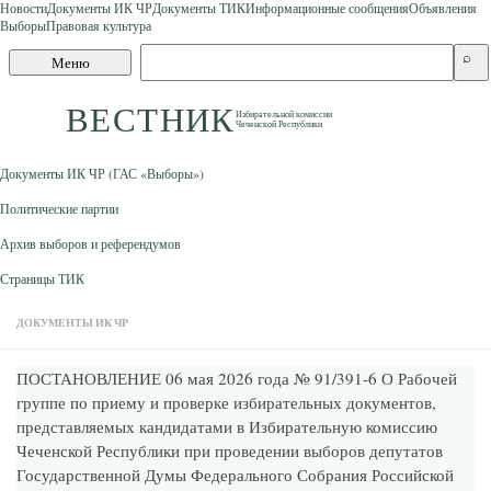
Новости
Документы ИК ЧР
Документы ТИК
Информационные сообщения
Объявления
Выборы
Правовая культура
Skip to content
Поиск
⌕
Меню
по
сайту
ВЕСТНИК
Избирательной комиссии
Чеченской Республики
Документы ИК ЧР (ГАС «Выборы»)
Политические партии
Архив выборов и референдумов
Страницы ТИК
ДОКУМЕНТЫ ИК ЧР
ПОСТАНОВЛЕНИЕ 06 мая 2026 года № 91/391-6 О Рабочей
группе по приему и проверке избирательных документов,
представляемых кандидатами в Избирательную комиссию
Чеченской Республики при проведении выборов депутатов
Государственной Думы Федерального Собрания Российской