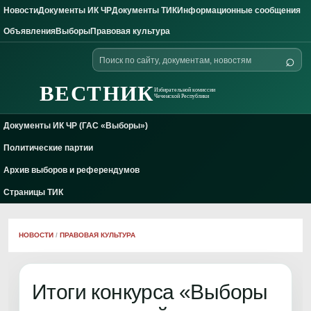
Новости
Документы ИК ЧР
Документы ТИК
Информационные сообщения
Skip to content
Объявления
Выборы
Правовая культура
Поиск
⌕
по
сайту
ВЕСТНИК
Избирательной комиссии
Чеченской Республики
Документы ИК ЧР (ГАС «Выборы»)
Политические партии
Архив выборов и референдумов
Страницы ТИК
НОВОСТИ
/
ПРАВОВАЯ КУЛЬТУРА
Итоги конкурса «Выборы