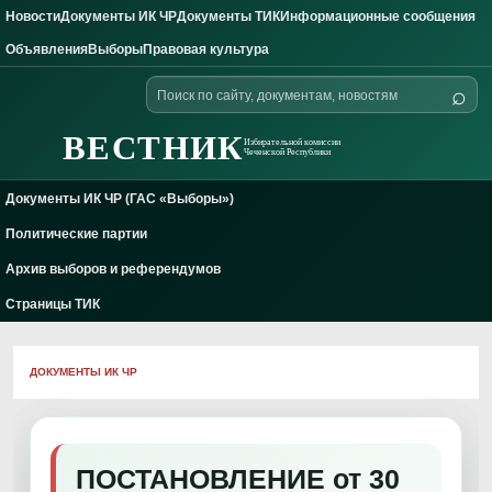
Новости
Документы ИК ЧР
Документы ТИК
Информационные сообщения
Skip to content
Объявления
Выборы
Правовая культура
Поиск
⌕
по
сайту
ВЕСТНИК
Избирательной комиссии
Чеченской Республики
Документы ИК ЧР (ГАС «Выборы»)
Политические партии
Архив выборов и референдумов
Страницы ТИК
ДОКУМЕНТЫ ИК ЧР
ПОСТАНОВЛЕНИЕ от 30