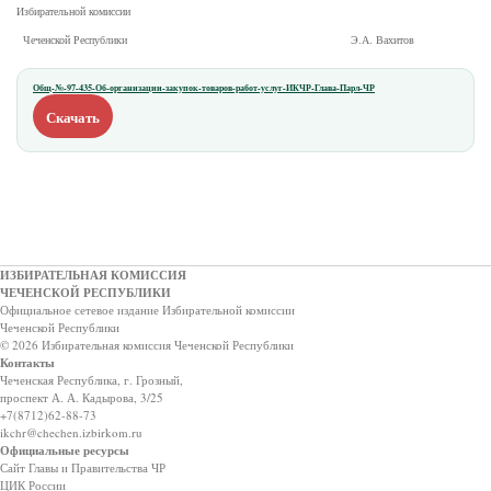
Избирательной комиссии
Чеченской Республики Э.А. Вахитов
Общ-№-97-435-Об-организации-закупок-товаров-работ-услуг-ИКЧР-Глава-Парл-ЧР
Скачать
ИЗБИРАТЕЛЬНАЯ КОМИССИЯ
ЧЕЧЕНСКОЙ РЕСПУБЛИКИ
Официальное сетевое издание Избирательной комиссии
Чеченской Республики
© 2026 Избирательная комиссия Чеченской Республики
Контакты
Чеченская Республика, г. Грозный,
проспект А. А. Кадырова, 3/25
+7(8712)62-88-73
ikchr@chechen.izbirkom.ru
Официальные ресурсы
Сайт Главы и Правительства ЧР
ЦИК России