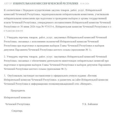
АВТОР:
ИЗБИРАТЕЛЬНАЯ КОМИССИЯ ЧЕЧЕНСКОЙ РЕСПУБЛИКИ
·
30.06.2026
В соответствии с Порядком осуществления закупок товаров, работ, услуг, Избирательной
комиссией Чеченской Республики, территориальными избирательными комиссиями, участковыми
избирательными комиссиями при подготовке и проведении выборов в органы государственной
власти Чеченской Республики, утвержденного постановлением Избирательной комиссии Чеченской
Республики от 30 июня 2026 года № 97/433-6, Избирательная комиссия Чеченской Республики п о
с т а н о в л я е т:
1. Утвердить перечень товаров, работ, услуг, закупаемых Избирательной комиссией Чеченской
Республики, связанных с исполнением полномочий Избирательной комиссии Чеченской
Республики при подготовке и проведении выборов Главы Чеченской Республики и выборов
депутатов Парламента Чеченской Республики шестого созыва (приложение № 1).
2. Утвердить перечень товаров, работ, услуг, закупаемых Избирательной комиссией Чеченской
Республики, связанных с обеспечением деятельности нижестоящих избирательных комиссий при
подготовке и проведении выборов Главы Чеченской Республики и выборов депутатов Парламента
Чеченской Республики шестого созыва (приложение № 2).
3. Опубликовать настоящее постановление в официальном сетевом издании «Вестник
Избирательной комиссии Чеченской Республики» и разместить на сайте Избирательной комиссии
Чеченской Республики в информационно-телекоммуникационной сети «Интернет».
Председатель
Избирательной комиссии
Чеченской Республики У.Б. Байханов
Секретарь