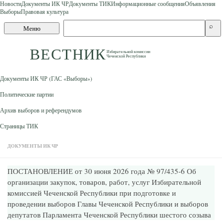
Новости
Документы ИК ЧР
Документы ТИК
Информационные сообщения
Объявления
Выборы
Правовая культура
Skip to content
Поиск
⌕
Меню
по
сайту
ВЕСТНИК
Избирательной комиссии
Чеченской Республики
Документы ИК ЧР (ГАС «Выборы»)
Политические партии
Архив выборов и референдумов
Страницы ТИК
ДОКУМЕНТЫ ИК ЧР
ПОСТАНОВЛЕНИЕ от 30 июня 2026 года № 97/435-6 Об
организации закупок, товаров, работ, услуг Избирательной
комиссией Чеченской Республики при подготовке и
проведении выборов Главы Чеченской Республики и выборов
депутатов Парламента Чеченской Республики шестого созыва