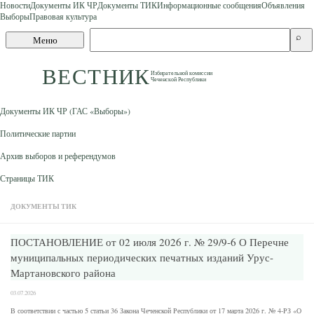
Новости
Документы ИК ЧР
Документы ТИК
Информационные сообщения
Объявления
Выборы
Правовая культура
Skip to content
Поиск
⌕
Меню
по
сайту
ВЕСТНИК
Избирательной комиссии
Чеченской Республики
Документы ИК ЧР (ГАС «Выборы»)
Политические партии
Архив выборов и референдумов
Страницы ТИК
ДОКУМЕНТЫ ТИК
ПОСТАНОВЛЕНИЕ от 02 июля 2026 г. № 29/9-6 О Перечне
муниципальных периодических печатных изданий Урус-
Мартановского района
03.07.2026
В соответствии с частью 5 статьи 36 Закона Чеченской Республики от 17 марта 2026 г. № 4-РЗ «О