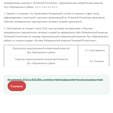
муниципальных выборах в Чеченской Республике» территориальная избирательная комиссия
Урус-Мартановского района п о с т а н о в л я е т :
1. Принять к сведению, что Управлением Федеральной службы по надзору в сфере связи,
информационных технологий и массовых коммуникаций по Чеченской Республике представлен
Перечень муниципальных периодических печатных изданий (прилагается).
2. Опубликовать не позднее 9 июля 2026 года настоящее постановление и Перечень
муниципальных периодических печатных изданий на официальном сайте Избирательной комиссии
Чеченской Республики на странице территориальной избирательной комиссии Урус-Мартановского
района и в сетевом издании «Вестник Избирательной комиссии Чеченской Республики».
Председатель территориальной избирательной комиссии
А.У. Абдулкаримов
Урус-Мартановского района
Секретарь территориальной избирательной комиссии
Л.А. Хасанова
Урус-Мартановского района
Постановление-29-9-6-от-02.07.2026г.-о-перечне-муниципальных-периодических-печатных-изданий
Скачать