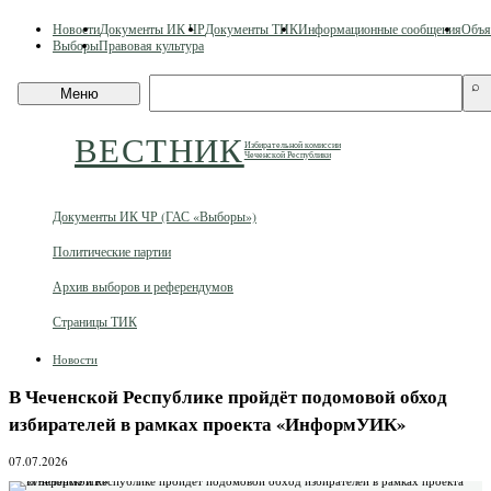
Skip
Новости
Документы ИК ЧР
Документы ТИК
Информационные сообщения
Объя
to
Выборы
Правовая культура
content
Поиск
⌕
Меню
по
сайту
ВЕСТНИК
Избирательной комиссии
Чеченской Республики
Документы ИК ЧР (ГАС «Выборы»)
Политические партии
Архив выборов и референдумов
Страницы ТИК
Новости
В Чеченской Республике пройдёт подомовой обход
избирателей в рамках проекта «ИнформУИК»
07.07.2026