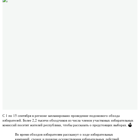
С 1 по 15 сентября в регионе запланировано проведение подомового обхода
избирателей. Более 2,2 тысячи обходчиков из числа членов участковых избирательных
комиссий посетят жителей республики, чтобы рассказать о предстоящих выборах. 🗳
Во время обходов избирателям расскажут о ходе избирательных
кампаний, сроках и порядке осуществления избирательных действий,