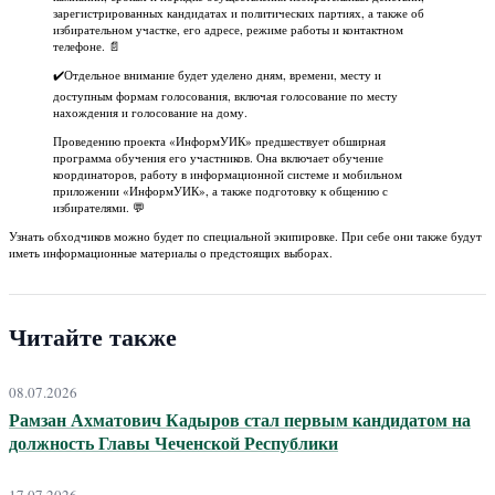
зарегистрированных кандидатах и политических партиях, а также об
избирательном участке, его адресе, режиме работы и контактном
телефоне. 📄
✔️Отдельное внимание будет уделено дням, времени, месту и
доступным формам голосования, включая голосование по месту
нахождения и голосование на дому.
Проведению проекта «ИнформУИК» предшествует обширная
программа обучения его участников. Она включает обучение
координаторов, работу в информационной системе и мобильном
приложении «ИнформУИК», а также подготовку к общению с
избирателями. 💬
Узнать обходчиков можно будет по специальной экипировке. При себе они также будут
иметь информационные материалы о предстоящих выборах.
Читайте также
08.07.2026
Рамзан Ахматович Кадыров стал первым кандидатом на
должность Главы Чеченской Республики
17.07.2026