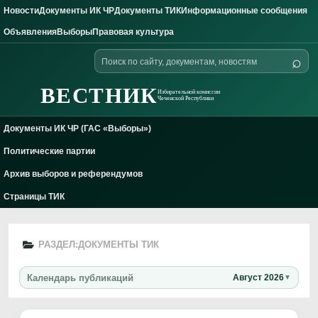
Новости
Документы ИК ЧР
Документы ТИК
Информационные сообщения
Skip to content
Объявления
Выборы
Правовая культура
Поиск
⌕
по
сайту
ВЕСТНИК
Избирательной комиссии
Чеченской Республики
Документы ИК ЧР (ГАС «Выборы»)
Политические партии
Архив выборов и референдумов
Страницы ТИК
РАЗДЕЛ:
ДОКУМЕНТЫ ТИК
Календарь публикаций
Август 2026