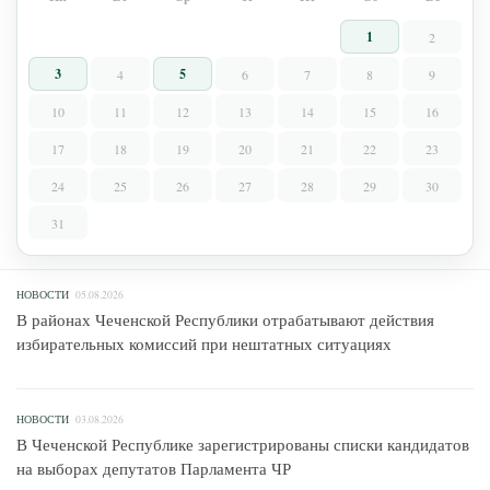
1
2
3
5
4
6
7
8
9
10
11
12
13
14
15
16
17
18
19
20
21
22
23
24
25
26
27
28
29
30
31
НОВОСТИ
05.08.2026
В районах Чеченской Республики отрабатывают действия
избирательных комиссий при нештатных ситуациях
НОВОСТИ
03.08.2026
В Чеченской Республике зарегистрированы списки кандидатов
на выборах депутатов Парламента ЧР