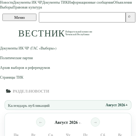
Новости
Документы ИК ЧР
Документы ТИК
Информационные сообщения
Объявления
Выборы
Правовая культура
Skip to content
Поиск
⌕
Меню
по
сайту
ВЕСТНИК
Избирательной комиссии
Чеченской Республики
Документы ИК ЧР (ГАС «Выборы»)
Политические партии
Архив выборов и референдумов
Страницы ТИК
РАЗДЕЛ:
НОВОСТИ
Календарь публикаций
Август 2026
Август 2026
←
→
г.
Пн
Вт
Ср
Чт
Пт
Сб
Вс