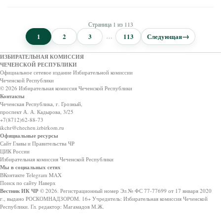
Страница 1 из 113
→
1
2
3
…
113
Следующая
ИЗБИРАТЕЛЬНАЯ КОМИССИЯ
ЧЕЧЕНСКОЙ РЕСПУБЛИКИ
Официальное сетевое издание Избирательной комиссии
Чеченской Республики
© 2026 Избирательная комиссия Чеченской Республики
Контакты
Чеченская Республика, г. Грозный,
проспект А. А. Кадырова, 3/25
+7(8712)62-88-73
ikchr@chechen.izbirkom.ru
Официальные ресурсы
Сайт Главы и Правительства ЧР
ЦИК России
Избирательная комиссия Чеченской Республики
Мы в социальных сетях
ВКонтакте
Telegram
MAX
Поиск по сайту
Наверх
Вестник ИК ЧР
© 2026.
Регистрационный номер Эл № ФС 77-77699 от 17 января 2020
г., выдано РОСКОМНАДЗОРОМ.
16+
Учредитель: Избирательная комиссия Чеченской
Республики.
Гл. редактор: Магамадов М.Ж.