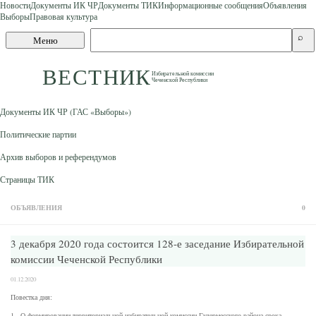
Новости
Документы ИК ЧР
Документы ТИК
Информационные сообщения
Объявления
Выборы
Правовая культура
Skip to content
Поиск
⌕
Меню
по
сайту
ВЕСТНИК
Избирательной комиссии
Чеченской Республики
Документы ИК ЧР (ГАС «Выборы»)
Политические партии
Архив выборов и референдумов
Страницы ТИК
ОБЪЯВЛЕНИЯ
0
3 декабря 2020 года состоится 128-е заседание Избирательной
комиссии Чеченской Республики
01.12.2020
Повестка дня:
1. О формировании территориальной избирательной комиссии Гудермесского района срока