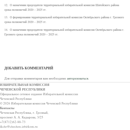
12. О назначении председателя территориальной избирательной комиссии Шатойского района
срока полномочий 2020 – 2025 гг.
13. О формировании территориальной избирательной комиссии Октябрьского района г. Грозного
срока полномочий 2020 – 2025 гг.
14. О назначении председателя территориальной избирательной комиссии Октябрьского района г.
Грозного срока полномочий 2020 – 2025 гг.
ДОБАВИТЬ КОММЕНТАРИЙ
Для отправки комментария вам необходимо
авторизоваться
.
ИЗБИРАТЕЛЬНАЯ КОМИССИЯ
ЧЕЧЕНСКОЙ РЕСПУБЛИКИ
Официальное сетевое издание Избирательной комиссии
Чеченской Республики
© 2026 Избирательная комиссия Чеченской Республики
Контакты
Чеченская Республика, г. Грозный,
проспект А. А. Кадырова, 3/25
+7(8712)62-88-73
ikchr@chechen.izbirkom.ru