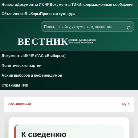
Новости
Документы ИК ЧР
Документы ТИК
Информационные сообщения
Skip to content
Объявления
Выборы
Правовая культура
Поиск
⌕
по
сайту
ВЕСТНИК
Избирательной комиссии
Чеченской Республики
Документы ИК ЧР (ГАС «Выборы»)
Политические партии
Архив выборов и референдумов
Страницы ТИК
ОБЪЯВЛЕНИЯ
0
К сведению