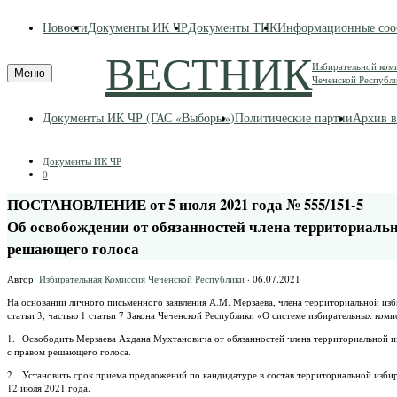
Skip
Новости
Документы ИК ЧР
Документы ТИК
Информационные соо
to
content
ВЕСТНИК
Избирательной ком
Меню
Чеченской Республ
Документы ИК ЧР (ГАС «Выборы»)
Политические партии
Архив в
Документы ИК ЧР
0
ПОСТАНОВЛЕНИЕ от 5 июля 2021 года № 555/151-5
Об освобождении от обязанностей члена территориаль
решающего голоса
Автор:
Избирательная Комиссия Чеченской Республики
·
06.07.2021
На основании личного письменного заявления А.М. Мерзаева, члена территориальной изб
статьи 3, частью 1 статьи 7 Закона Чеченской Республики «О системе избирательных ком
1. Освободить Мерзаева Ахдана Мухтановича от обязанностей члена территориальной и
с правом решающего голоса.
2. Установить срок приема предложений по кандидатуре в состав территориальной изби
12 июля 2021 года.