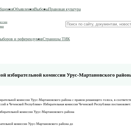
бщения
Объявления
Выборы
Правовая культура
иссии
Поиск
ики
по
сайту
ыборов и референдумов
Страницы ТИК
ной избирательной комиссии Урус-Мартановского район
ирательной комиссии Урус-Мартановского района с правом решающего голоса, в соответств
иссий в Чеченской Республике» Избирательная комиссия Чеченской Республики постановляет:
збирательной комиссии Урус-Мартановского района
рательной комиссии Урус-Мартановского района до