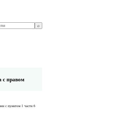
⌕
а с правом
ии с пунктом 1 части 6