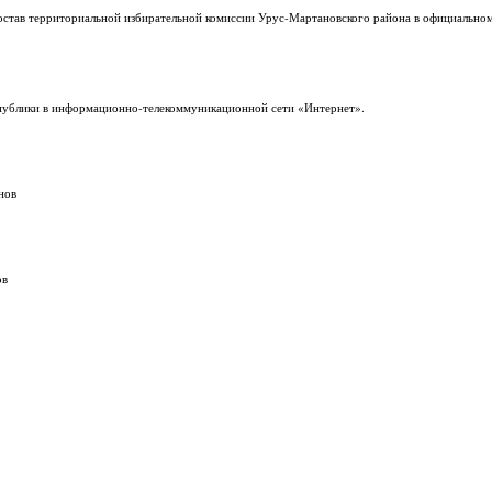
став территориальной избирательной комиссии Урус-Мартановского района в официальном
спублики в информационно-телекоммуникационной сети «Интернет».
ов
в