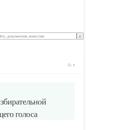
⌕
0
избирательной
щего голоса