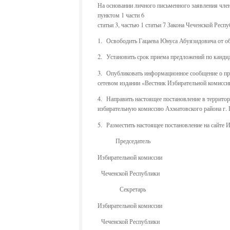
На основании личного письменного заявления член
пунктом 1 части 6
статьи 3, частью 1 статьи 7 Закона Чеченской Ре
1. Освободить Гацаева Юнуса Абуязидовича от об
2. Установить срок приема предложений по кандид
3. Опубликовать информационное сообщение о при
сетевом издании «Вестник Избирательной комисси
4. Направить настоящее постановление в террито
избирательную комиссию Ахматовского района г. 
5. Разместить настоящее постановление на сайте
Председатель
Избирательной комиссии
Чеченской Республи
Секретарь
Избирательной комиссии
Чеченской Республи