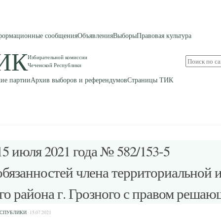
ормационные сообщения
Объявления
Выборы
Правовая культура
ИК
Избирательной комиссии
Поиск
Чеченской Республики
по
сайту
ие партии
Архив выборов и референдумов
Страницы ТИК
юля 2021 года № 582/153-5
обязанностей члена территориальной 
о района г. Грозного с правом решаю
ЕСПУБЛИКИ
·
15.07.2021