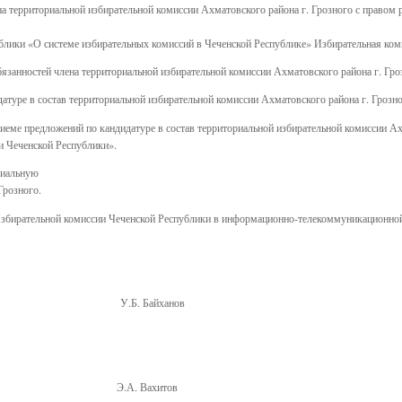
а территориальной избирательной комиссии Ахматовского района г. Грозного с правом 
спублики «О системе избирательных комиссий в Чеченской Республике» Избирательная ко
язанностей члена территориальной избирательной комиссии Ахматовского района г. Гро
атуре в состав территориальной избирательной комиссии Ахматовского района г. Грозно
еме предложений по кандидатуре в состав территориальной избирательной комиссии Ах
и Чеченской Республики».
риальную
Грозного.
 Избирательной комиссии Чеченской Республики в информационно-телекоммуникационной
ки У.Б. Байханов
ки Э.А. Вахитов