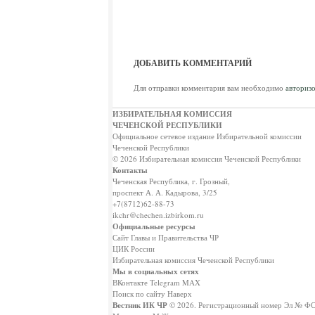
ДОБАВИТЬ КОММЕНТАРИЙ
Для отправки комментария вам необходимо
авторизо
ИЗБИРАТЕЛЬНАЯ КОМИССИЯ
ЧЕЧЕНСКОЙ РЕСПУБЛИКИ
Официальное сетевое издание Избирательной комиссии
Чеченской Республики
© 2026 Избирательная комиссия Чеченской Республики
Контакты
Чеченская Республика, г. Грозный,
проспект А. А. Кадырова, 3/25
+7(8712)62-88-73
ikchr@chechen.izbirkom.ru
Официальные ресурсы
Сайт Главы и Правительства ЧР
ЦИК России
Избирательная комиссия Чеченской Республики
Мы в социальных сетях
ВКонтакте
Telegram
MAX
Поиск по сайту
Наверх
Вестник ИК ЧР
© 2026.
Регистрационный номер Эл № ФС